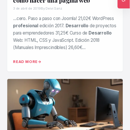
como hacer una pagina web
Ac
3 de abril de 2019
By Deivi Sanz
…cero. Paso a paso con Joomla! 21,02€ WordPress
profesional
edición 2017.
Desarrollo
de proyectos
para emprendedores 31,25€ Curso de
Desarrollo
Web: HTML, CSS y JavaScript. Edición 2018
(Manuales Imprescindibles) 26,60€…
READ MORE