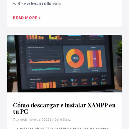
web?»>
desarrollo
web…
READ MORE
Cómo descargar e instalar XAMPP en
tu PC
7 de diciembre de 2025
By Deivi Sanz