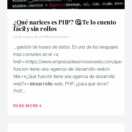
¿Qué narices es PHP? 🤔 Te lo cuento
fácil y sin rollos
22 de marzo de 2019
By Deivi Sanz
…gestión de bases de datos. Es uno de los lenguajes
más comunes en el <a
href=»https://www.empresadeserviciosweb.com/que-
funcion-tiene-una-agencia-de-desarrollo-web/»
title=»¿Qué función tiene una agencia de desarrollo
web?»>
desarrollo
web. PHP, ¿para qué sirve?
PHP…
READ MORE