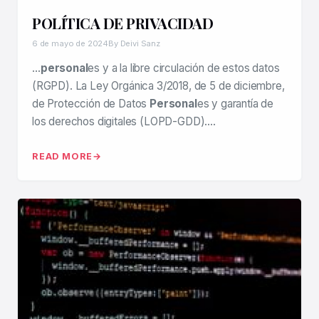
POLÍTICA DE PRIVACIDAD
6 de mayo de 2024
By Deivi Sanz
…
personal
es y a la libre circulación de estos datos
(RGPD). La Ley Orgánica 3/2018, de 5 de diciembre,
de Protección de Datos
Personal
es y garantía de
los derechos digitales (LOPD-GDD)….
READ MORE