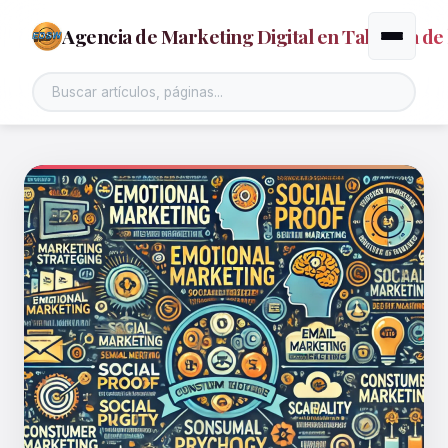
Agencia de Marketing Digital en Talavera de 
Alternar