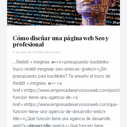
Cómo diseñar una página web Seo y
profesional
5 de abril de 2019
By Deivi Sanz
…Reddit + insignias 🔥👀»>presupuesto-backlinks-
truco-reddit-insignias-seo-enlaces-gratis/»>¿Sin
presupuesto para backlinks? Te enseño el truco de
Reddit + insignias 🔥👀 <a
href=»https://www.empresadeserviciosweb.com/post/que
funcion-tiene-una-agencia-de-<a
href=»https://www.empresadeserviciosweb.com/que-
funcion-tiene-una-agencia-de-desarrollo-web/»
title=»¿Qué función tiene una agencia de desarrollo
web?»>
desarrollo
-web/»>¿Qué función tiene