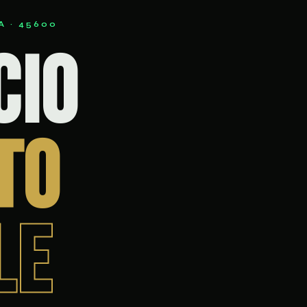
A · 45600
cio
to
le