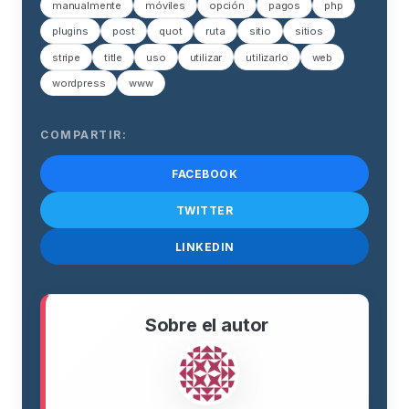
manualmente
móviles
opción
pagos
php
plugins
post
quot
ruta
sitio
sitios
stripe
title
uso
utilizar
utilizarlo
web
wordpress
www
COMPARTIR:
FACEBOOK
TWITTER
LINKEDIN
Sobre el autor