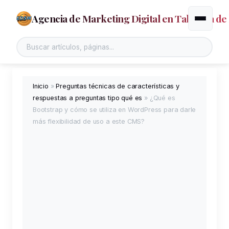
Agencia de Marketing Digital en Talavera de 
Alternar
Buscar en el sitio
Inicio
»
Preguntas técnicas de características y
respuestas a preguntas tipo qué es
»
¿Qué es
Bootstrap y cómo se utiliza en WordPress para darle
más flexibilidad de uso a este CMS?