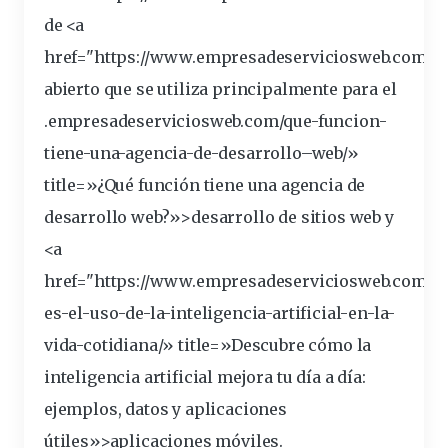
de <a
href="https://www.empresadeserviciosweb.
com
/s
abierto que se utiliza principalmente para el
.empresadeserviciosweb.com/que-funcion-
tiene-una-agencia-de-
desarrollo
–
web
/»
title
=»¿Qué función tiene una agencia de
desarrollo web?»>desarrollo de
sitios
web y
<a
href="https://www.empresadeserviciosweb.com/cu
es-el-
uso
-de-la-inteligencia-artificial-en-la-
vida-cotidiana/» title=»Descubre cómo la
inteligencia artificial mejora tu día a día:
ejemplos, datos y aplicaciones
útiles»>aplicaciones
móviles
.