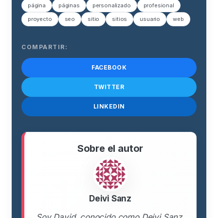
página
páginas
personalizado
profesional
proyecto
seo
sitio
sitios
usuario
web
COMPARTIR:
FACEBOOK
TWITTER
LINKEDIN
Sobre el autor
Deivi Sanz
Soy David, conocido como Deivi Sanz,