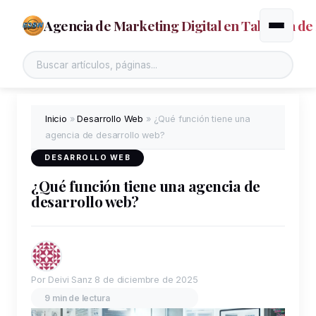
Agencia de Marketing Digital en Talavera de 
Alternar
Inicio
»
Desarrollo Web
»
¿Qué función tiene una
agencia de desarrollo web?
DESARROLLO WEB
¿Qué función tiene una agencia de
desarrollo web?
Por Deivi Sanz
8 de diciembre de 2025
9 min de lectura