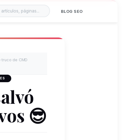
BLOG SEO
e truco de CMD
 ES
alvó
ivos 😎