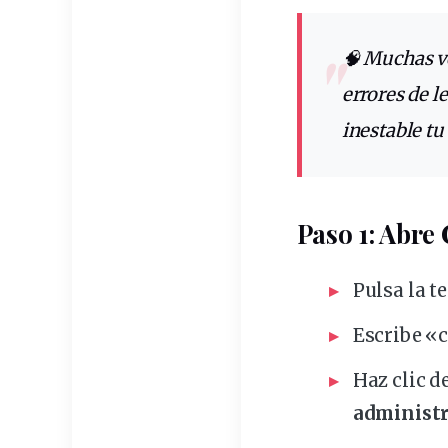
🧠 Muchas 
errores
de
l
inestable
tu
Paso 1: Abr
Pulsa la t
Escribe «
Haz clic 
administ