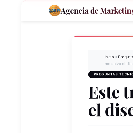
Agencia de Marketing
Inicio
»
Pregunta
me salvó el dis
PREGUNTAS TÉCNIC
Este 
el dis