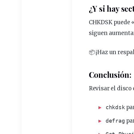
¿Y si hay sec
CHKDSK puede «ai
siguen aumentand
📦 ¡Haz un respa
Conclusión:
Revisar el disco
par
chkdsk
pa
defrag