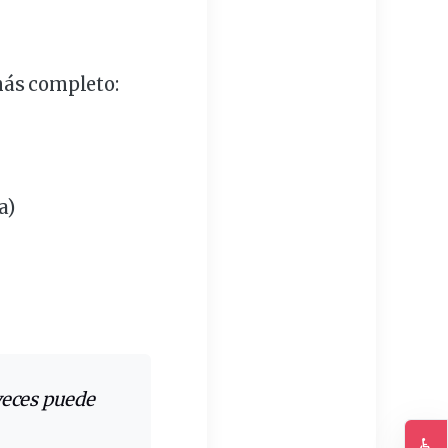
más completo:
a)
♿