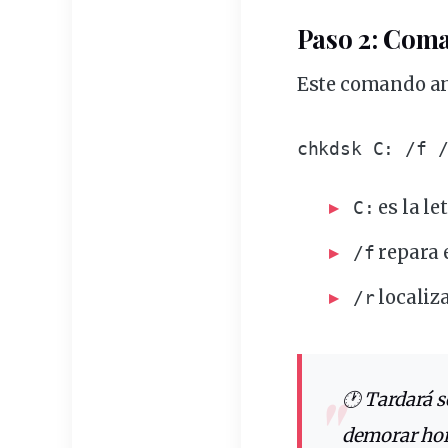
Paso 2: Coma
Este
comando
an
chkdsk
 C: /f 
es la le
C:
repara 
/f
localiz
/r
🕐 Tardará según el tamaño del disco y la cantidad de errores. A veces puede
demorar hora