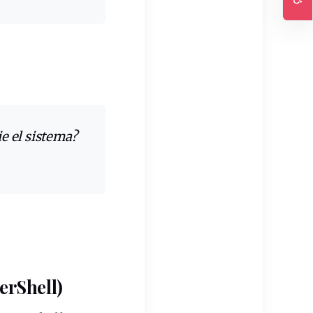
Ac
erShell)