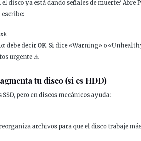
i el disco ya está dando señales de muerte? Abre
y
escribe
:
isk
do: debe decir
OK
. Si dice «Warning» o «Unhealth
tos urgente ⚠️
ragmenta tu disco (si es HDD)
es SSD, pero en discos mecánicos ayuda:
reorganiza archivos para que el disco trabaje más