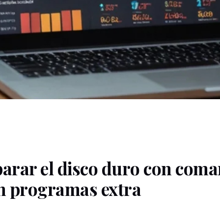
parar
el
disco
duro
con
coma
in
programas
extra