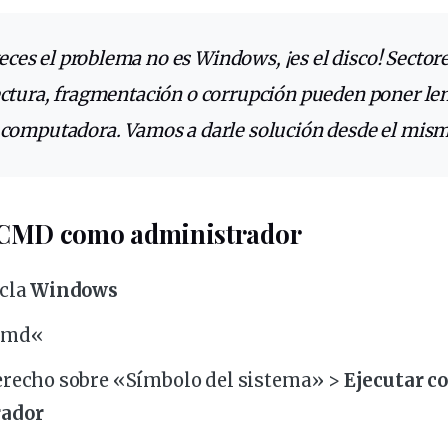
veces el
problema
no es Windows, ¡es el disco! Sector
ectura
,
fragmentación
o
corrupción
pueden poner
le
computadora
. Vamos a
darle
solución
desde el mis
e CMD como administrador
ecla
Windows
cmd
«
derecho sobre «Símbolo del sistema» >
Ejecutar c
rador