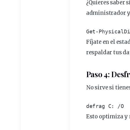
¿Quieres saber s
administrador 
Get-PhysicalD
Fíjate en el esta
respaldar tus da
Paso 4: Desf
No sirve si tien
defrag C: /O
Esto optimiza y 