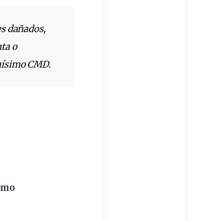
es
dañados
,
nta
o
mísimo CMD.
omo