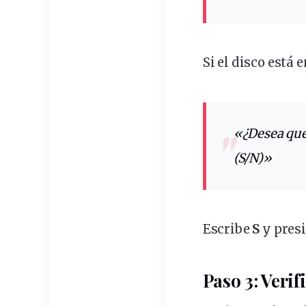
Si el disco está e
«¿Desea que este volumen se revise la próxima vez que se reinicie el sistema?
(S/N)»
Escribe
S
y presi
Paso 3: Verif