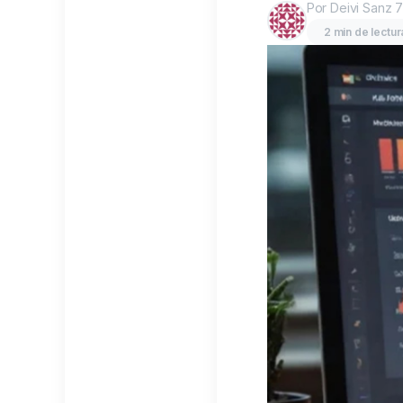
Por Deivi Sanz
7
2 min de lectur