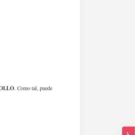
ROLLO
. Como tal, puede
♿