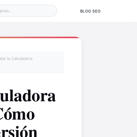
BLOG SEO
alar la Calculadora
culadora
 Cómo
ersión