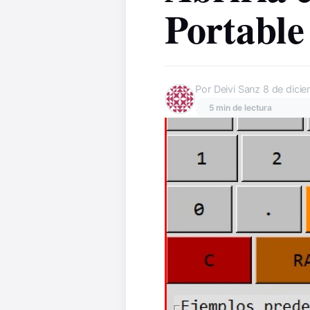
Portable
Por Deivi Sanz
8 de dici
5 min de lectura