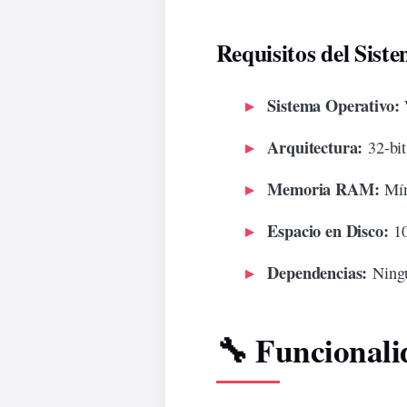
Requisitos del Sist
Sistema Operativo:
W
Arquitectura:
32-bit
Memoria RAM:
Mín
Espacio en Disco:
10
Dependencias:
Ningu
🔧 Funcional