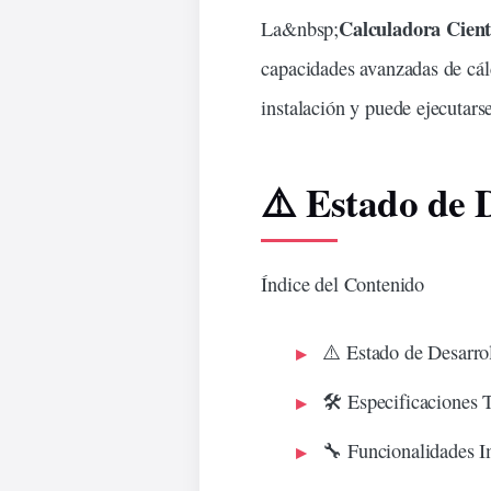
Calculadora Cient
La&
nbsp
;
capacidades avanzadas de
cál
instalación y puede ejecutar
⚠️ Estado de
Índice del Contenido
⚠️ Estado de Desarr
🛠️ Especificaciones 
🔧 Funcionalidades 