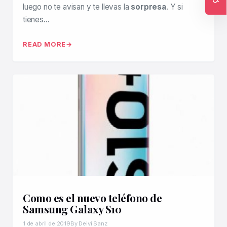
luego no te avisan y te llevas la
sorpresa
. Y si
Ac
tienes…
READ MORE
Como es el nuevo teléfono de
Samsung Galaxy S10
1 de abril de 2019
By Deivi Sanz