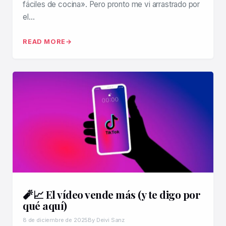
fáciles de cocina». Pero pronto me vi arrastrado por
el…
READ MORE
🧨📈 El vídeo vende más (y te digo por
qué aquí)
8 de diciembre de 2025
By Deivi Sanz