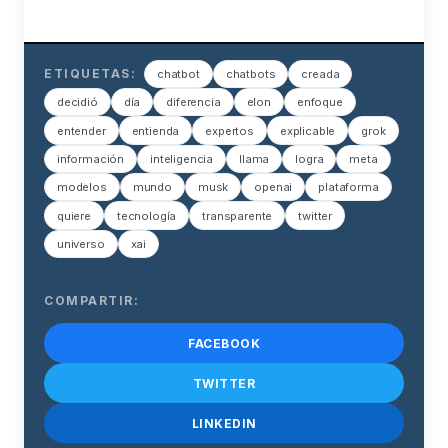
ETIQUETAS:
chatbot
chatbots
creada
decidió
día
diferencia
elon
enfoque
entender
entienda
expertos
explicable
grok
información
inteligencia
llama
logra
meta
modelos
mundo
musk
openai
plataforma
quiere
tecnología
transparente
twitter
universo
xai
COMPARTIR:
FACEBOOK
TWITTER
LINKEDIN