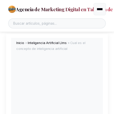
Agencia de Marketing Digital en Talavera de 
Alternar
Inicio
»
Inteligencia Artificial Llms
»
Cual es el
concepto de inteligencia artificial