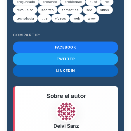
preguntado
presente
problemas
quot
red
revolución
secreto
semántica
seo
sitios
tecnología
title
vídeos
web
www
COMPARTIR:
FACEBOOK
TWITTER
LINKEDIN
Sobre el autor
Deivi Sanz