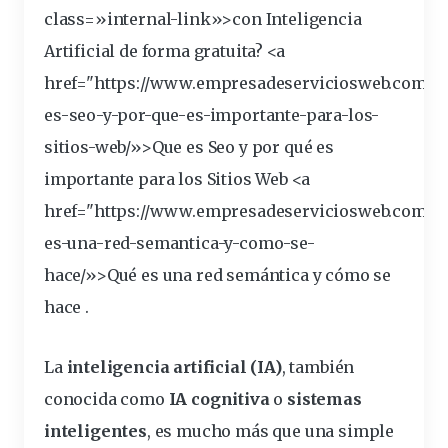
class=»internal-link»>con Inteligencia
Artificial de forma gratuita? <a
href="https://www.empresadeserviciosweb.com/po
es-
seo
-y-por-que-es-
importante
-para-los-
sitios
-web/»>Que es Seo y por qué es
importante para los Sitios Web <a
href="https://www.empresadeserviciosweb.com/po
es-una-
red
-semantica-y-como-se-
hace/»>Qué es una red
semántica
y cómo se
hace .
La
inteligencia artificial (IA)
, también
conocida como
IA
cognitiva
o
sistemas
inteligentes
, es mucho más que una simple