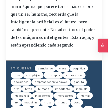
una máquina que parece tener más cerebro
que un ser humano, recuerda que la
inteligencia artificial
es el futuro, pero
también el presente. No subestimes el poder
de las
máquinas inteligentes
. Están aquí, y
♿
están aprendiendo cada segundo.
Ac
ETIQUETAS:
cambiando
class
cognitiva
com
complejos
concepto
conocemos
decisiones
empresadeserviciosweb
gratuita
href
https
humana
importante
increíble
inteligencia
inteligentes
interesantes
internal
link
máquinas
moda
mundo
post