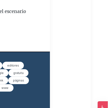
del escenario
editores
gle
gratuita
nk
páginas
www
♿