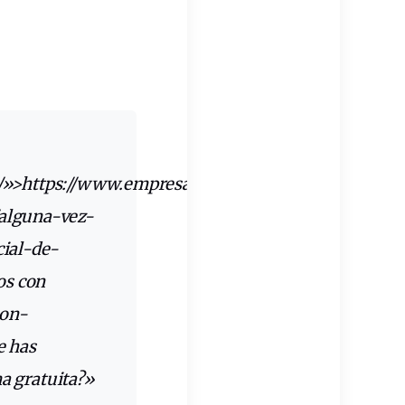
s/»>https://www.empresadeserviciosweb.com/servic
alguna-vez-
cial-de-
os con
con-
e has
ma gratuita?»