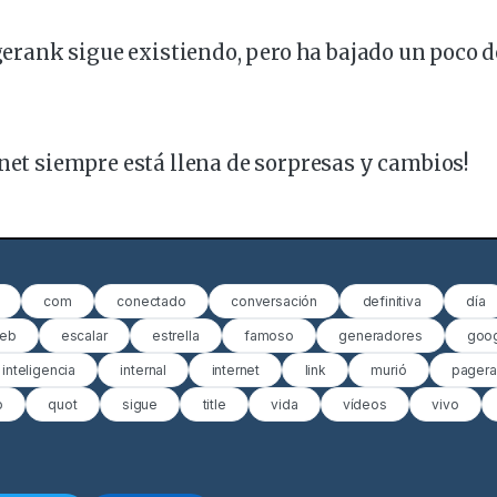
Pagerank sigue existiendo, pero ha bajado un poco 
rnet siempre está llena de sorpresas y cambios!
com
conectado
conversación
definitiva
día
web
escalar
estrella
famoso
generadores
goo
inteligencia
internal
internet
link
murió
pagera
o
quot
sigue
title
vida
vídeos
vivo