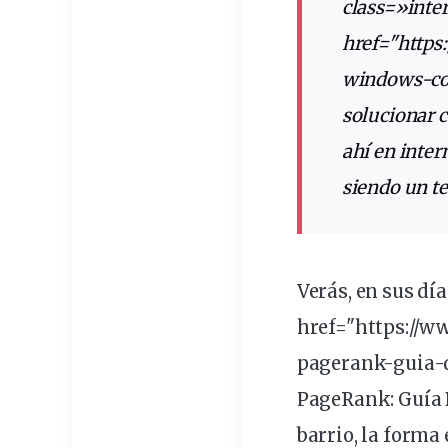
class
=»
inte
href="https
windows-con
solucionar 
ahí en inter
siendo un t
Verás, en sus días de gloria, el <a
href="https://
pagerank
-guia-
PageRank: Guía 
barrio, la forma