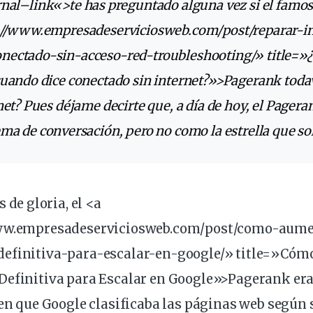
rnal
–
link
«>te has preguntado alguna vez si el
famo
://www.empresadeserviciosweb.com/post/reparar-
i
ectado-sin-acceso-red-troubleshooting/» title=
cuando dice conectado sin internet?»>Pagerank toda
net? Pues déjame decirte que, a
día
de hoy, el Pager
ema de
conversación
, pero no como la
estrella
que solí
www.empresadeserviciosweb.com/post/como-aume
definitiva-para-escalar-en-
google
/» title=»Cóm
Definitiva para Escalar en Google»>Pagerank era
 en que Google clasificaba las
páginas
web según 