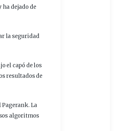
y ha dejado de
r la seguridad
jo el capó de los
os
resultados
de
l Pagerank. La
osos algoritmos