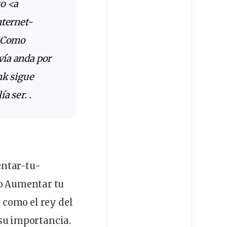
so
<a
nternet
-
»¿Como
vía anda por
ank
sigue
a ser. .
ntar-tu-
o Aumentar tu
 como el rey del
su importancia.