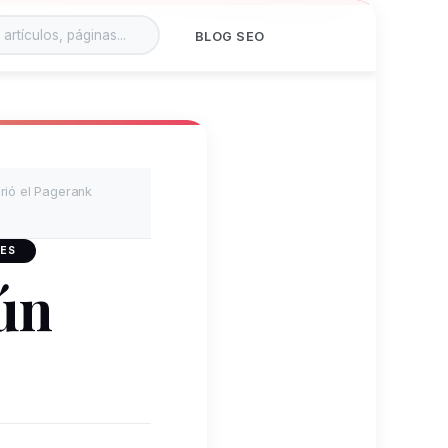
BLOG SEO
rió el Pagerank
 ES
ún