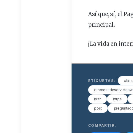
Así que, sí, el 
principal.
¡La vida en inte
ETIQUETAS:
class
empresadeservicios
href
https
post
preguntad
COMPARTIR: