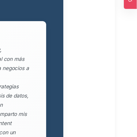
Ac
,
al con más
a negocios a
rategias
is de datos,
en
omparto mis
ntent
 con un