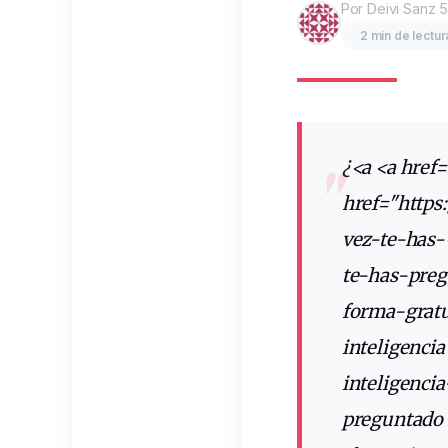
Por Deivi Sanz
5
2 min de lectur
¿<a <a href="<a
href="https:
vez-te-has-
te-has-
preg
forma-
grat
inteligenci
inteligencia
preguntado c