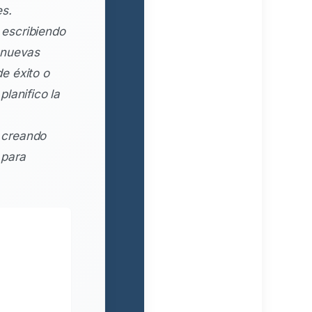
es.
escribiendo
 nuevas
e éxito o
lanifico la
 creando
 para