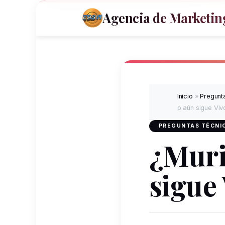
Agencia de Marketing
Inicio
»
Pregunta
o aún sigue Viv
PREGUNTAS TÉCNIC
¿Muri
sigue