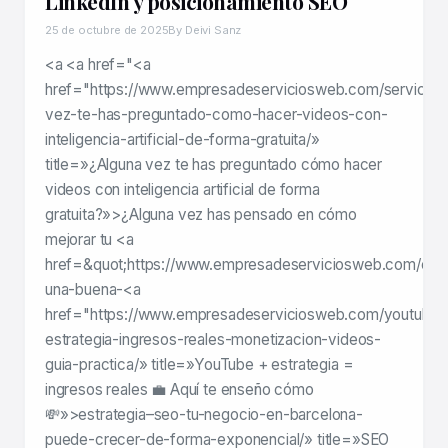
LinkedIn y posicionamiento SEO
25 de octubre de 2025
By Deivi Sanz
<a <a href="<a
href="https://www.empresadeserviciosweb.com/servicios
vez-te-has-preguntado-como-hacer-videos-con-
inteligencia-artificial-de-forma-gratuita/»
title=»¿Alguna vez te has preguntado cómo hacer
videos con inteligencia artificial de forma
gratuita?»>¿Alguna vez has pensado en cómo
mejorar tu <a
href=&quot;https://www.empresadeserviciosweb.com/con
una-buena-<a
href="https://www.empresadeserviciosweb.com/youtube-
estrategia-ingresos-reales-monetizacion-videos-
guia-practica/» title=»YouTube + estrategia =
ingresos reales 💼 Aquí te enseño cómo
💸»>estrategia–seo-tu-negocio-en-barcelona-
puede-crecer-de-forma-exponencial/» title=»SEO