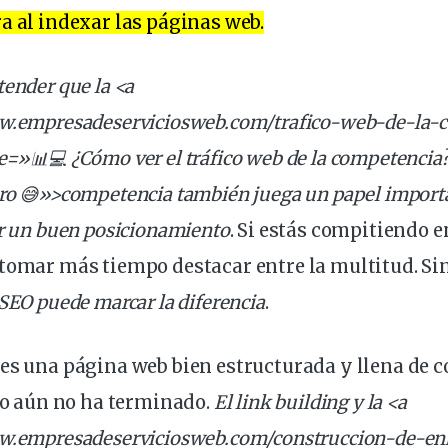
a al indexar las páginas web.
tender que la <a
ww.empresadeserviciosweb.com/trafico-web-de-la-
e=»📊💻 ¿Cómo ver el tráfico web de la competencia? 
aro 😅»>competencia también juega un papel importa
ar un buen posicionamiento
. Si estás compitiendo 
 tomar más tiempo destacar entre la multitud. S
 SEO
puede marcar la diferencia
.
es una página web bien estructurada y llena de 
ajo aún no ha terminado.
El link building y la <a
ww.empresadeserviciosweb.com/construccion-de-
en