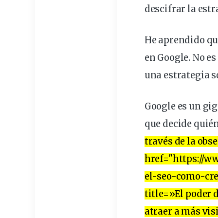
descifrar la est
He aprendido qu
en Google. No es
una estrategia s
Google es un gig
que decide quién
través de la obs
href="https://w
el-seo-como-cr
title=»El poder 
atraer a más vis