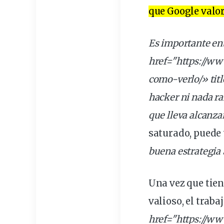
que Google valor
Es importante en
href="https://w
como-verlo/» titl
hacker ni nada r
que lleva alcanz
saturado, puede
buena estrategia
Una vez que tien
valioso, el trab
href="https://w