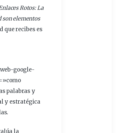
Enlaces Rotos: La
ad son elementos
d que recibes es
-web-google-
le=»como
as palabras y
l y estratégica
as.
alúa la