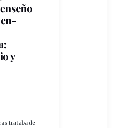
e enseño
-en-
a:
io y
as trataba de