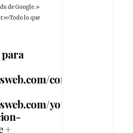
rds de Google.»
r»>Todo lo que
 para
osweb.com/con-
osweb.com/youtube-
cion-
e +