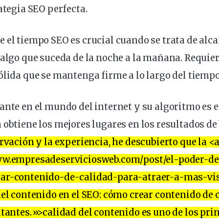
rategia SEO perfecta.
e el tiempo SEO es
crucial
cuando se trata de alc
 algo que suceda de la noche a la
mañana
. Requie
ólida que se mantenga firme a lo
largo
del tiempo
ante en el mundo del internet y su algoritmo es 
 obtiene los mejores lugares en los resultados d
ervación y la experiencia, he descubierto que la <
ww.empresadeserviciosweb.com/post/el-poder-d
ear-contenido-de-
calidad
-para-atraer-a-mas-vis
del contenido en el SEO: cómo crear contenido de 
itantes.»>calidad del contenido es uno de los
prin