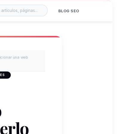
BLOG SEO
icionar una web
 ES
o
erlo