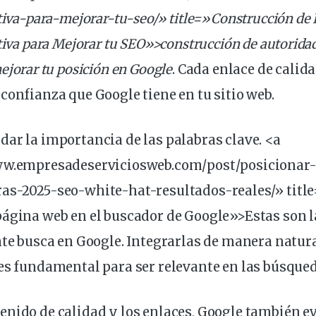
tiva-para-mejorar-tu-seo/» title=»Construcción de 
itiva para Mejorar tu SEO»>construcción de autorid
ejorar tu
posición
en Google
.
Cada enlace de calida
 confianza que Google tiene en tu
sitio
web.
dar la
importancia
de las palabras clave
. <a
ww.empresadeserviciosweb.com/post/
posicionar
as-2025-seo-white-hat-resultados-reales/» tit
ágina web en el buscador de Google»>Estas son l
nte busca en Google. Integrarlas de manera natura
es fundamental para ser relevante en las búsqued
nido de calidad y los enlaces,
Google también ev