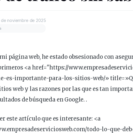
 de noviembre de 2025
a
é mi
página
web
, he estado obsesionado con asegu
 primeros <a href="https://www.empresadeservic
e-es-
importante
-para-los-sitios-web/» title=»Q
itios web y las razones por las que es tan import
ultados de
búsqueda
en Google. .
r este artículo que es interesante: <a
ww.empresadeserviciosweb.com/todo-lo-que-deb