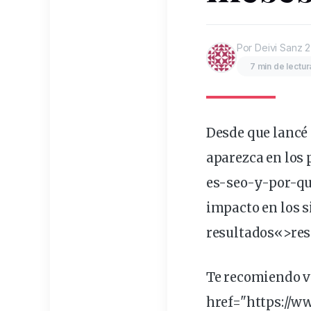
Por Deivi Sanz
2
7 min de lectur
Desde que lanc
aparezca en los
es-
seo
-y-por-qu
impacto en los s
resultados
«>res
Te recomiendo ve
href="https://w