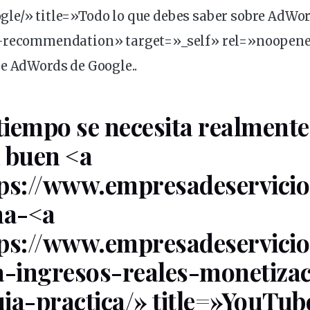
gle
/» title=»Todo lo que debes saber sobre AdWo
-recommendation» target=»_self» rel=»noopene
e AdWords de Google..
iempo se necesita realmente
 buen <a
tps://www.empresadeservici
na-<a
tps://www.empresadeservici
a
-ingresos-reales-monetiza
ia-practica/» title=»YouTub