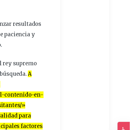
anzar resultados
re paciencia y
.
el rey supremo
e búsqueda.
A
a
el-contenido-en-
itantes/»
calidad para
cipales
factores
♿