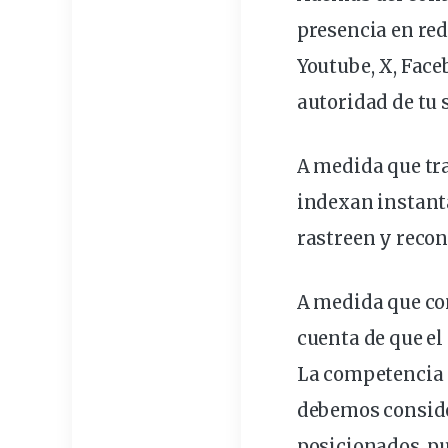
presencia en red
Youtube, X, Fac
autoridad de tu s
A
medida
que tr
indexan instant
rastreen y recon
A medida que co
cuenta de que el
La
competencia 
debemos
consid
posicionados, pu