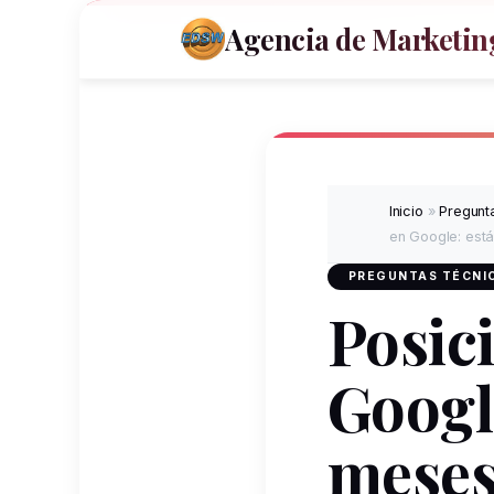
Agencia de Marketing
Inicio
»
Pregunta
en Google: está
PREGUNTAS TÉCNIC
Posic
Googl
meses 