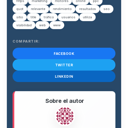
https
marketing
motores
online
ppc
quot
relevante
rendimiento
resultados
seo
sitio
title
tráfico
usuarios
utiliza
visibilidad
web
www
COMPARTIR:
FACEBOOK
TWITTER
LINKEDIN
Sobre el autor