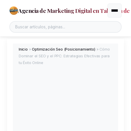
Agencia de Marketing Digital en Talavera de 
Alternar
Buscar en el sitio
Inicio
»
Optimización Seo (Posicionamiento)
»
Cómo
Dominar el SEO y el PPC: Estrategias Efectivas para
tu Éxito Online