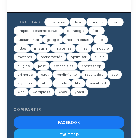
ETIQUETAS:
búsqueda
clave
clientes
com
empresadeserviciosweb
estrategia
éxito
fundamental
google
herramientas
href
https
imagen
imágenes
línea
módulo
motores
optimización
optimizar
plugin
plugins
post
potenciales
prestashop
primeros
quot
rendimiento
resultados
seo
siguiente
sitio
tienda
title
visibilidad
web
wordpress
www
yoast
COMPARTIR:
FACEBOOK
TWITTER