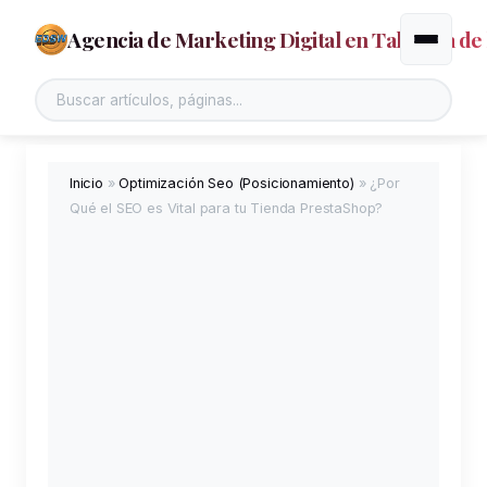
Agencia de Marketing Digital en Talavera de 
Alternar
Buscar en el sitio
Inicio
»
Optimización Seo (Posicionamiento)
»
¿Por
Qué el SEO es Vital para tu Tienda PrestaShop?