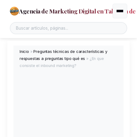
Agencia de Marketing Digital en Talavera de 
Alternar
Buscar en el sitio
Inicio
»
Preguntas técnicas de características y
respuestas a preguntas tipo qué es
»
¿En que
consiste el inbound marketing?