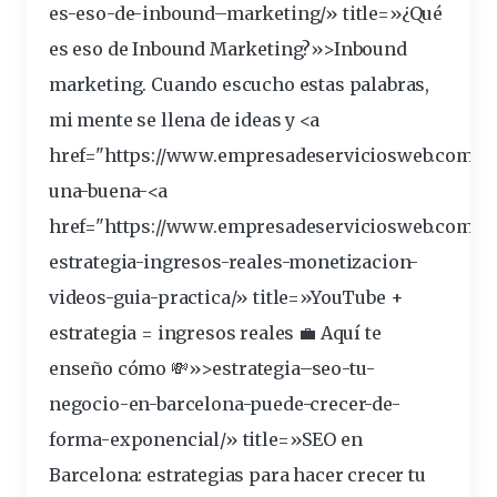
es-eso-de-
inbound
–
marketing
/» title=»¿Qué
es eso de Inbound Marketing?»>Inbound
marketing. Cuando escucho estas palabras,
mi mente se llena de ideas y <a
href="https://www.empresadeserviciosweb.com/c
una-buena-<a
href="https://www.empresadeserviciosweb.com/y
estrategia
-ingresos-reales-monetizacion-
videos-guia-practica/» title=»YouTube +
estrategia = ingresos reales 💼 Aquí te
enseño cómo 💸»>estrategia–
seo
-tu-
negocio-en-barcelona-puede-crecer-de-
forma-exponencial/» title=»SEO en
Barcelona:
estrategias
para hacer crecer tu