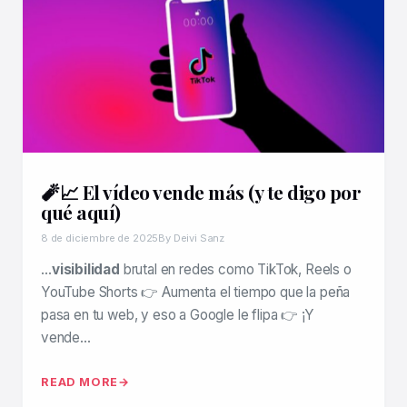
🧨📈 El vídeo vende más (y te digo por
qué aquí)
8 de diciembre de 2025
By Deivi Sanz
…
visibilidad
brutal en redes como TikTok, Reels o
YouTube Shorts 👉 Aumenta el tiempo que la peña
pasa en tu web, y eso a Google le flipa 👉 ¡Y
vende…
READ MORE