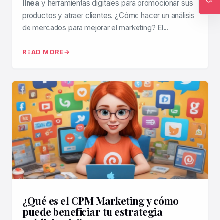
línea
y herramientas digitales para promocionar sus
Ac
productos y atraer clientes. ¿Cómo hacer un análisis
de mercados para mejorar el marketing? El…
READ MORE
¿Qué es el CPM Marketing y cómo
puede beneficiar tu estrategia