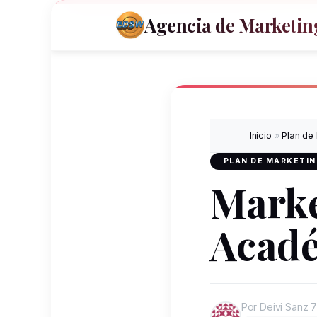
Agencia de Marketing
Inicio
»
Plan de
PLAN DE MARKETI
Marke
Acadé
Por Deivi Sanz
7