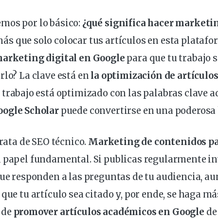
mos por lo básico:
¿qué significa hacer
marketi
ás que solo colocar tus artículos en esta platafo
arketing digital en Google
para que tu
trabajo
s
rlo? La
clave
está en
la
optimización
de artículo
tu trabajo está optimizado con las palabras clave a
ogle Scholar
puede convertirse en una poderosa
trata de SEO técnico.
Marketing de contenidos pa
 papel fundamental. Si publicas regularmente
in
que responden a las preguntas de tu audiencia, a
que tu artículo sea citado y, por ende, se haga má
 de
promover artículos académicos en Google
de