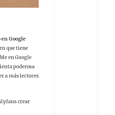
o
en Google
en que tiene
ible
en Google
ienta
poderosa
er a más lectores
lyfans crear