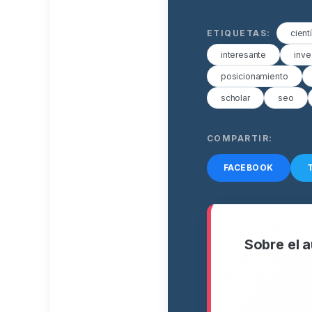
ETIQUETAS:
cient
interesante
inve
posicionamiento
scholar
seo
COMPARTIR:
FACEBOOK
Sobre el a