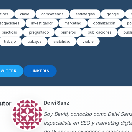
íficas
clave
competencia
estrategias
google
stigaciones
investigador
marketing
optimización
po
prácticas
preguntado
primeros
publicaciones
publ
trabajo
trabajos
visibilidad
visible
TWITTER
LINKEDIN
utor
Deivi Sanz
Soy David, conocido como Deivi Sanz
especialista en SEO y marketing digit
de 15 años de experiencia ayudando 