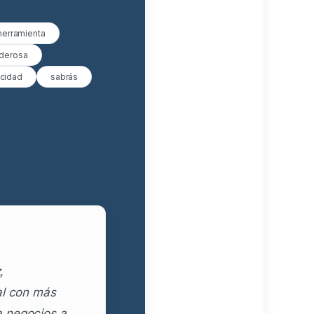
herramienta
derosa
icidad
sabrás
,
al con más
a negocios a