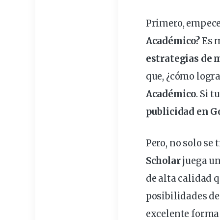
Primero, empece
Académico?
Es m
estrategias
de m
que, ¿cómo logra
Académico
. Si 
publicidad
en Go
Pero, no solo se 
Scholar
juega un
de alta calidad 
posibilidades de 
excelente forma