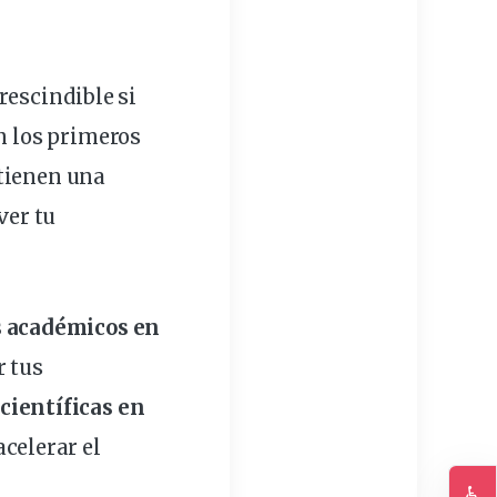
rescindible si
n los
primeros
 tienen una
ver tu
os académicos en
r tus
científicas en
acelerar el
♿