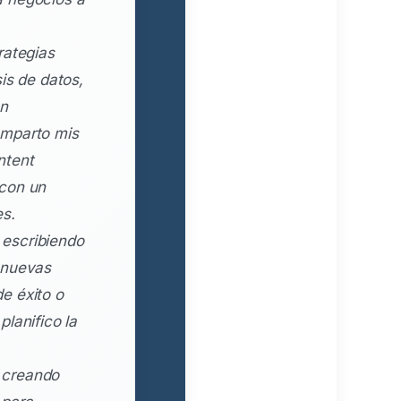
rategias
is de datos,
en
omparto mis
ntent
 con un
es.
escribiendo
 nuevas
e éxito o
lanifico la
 creando