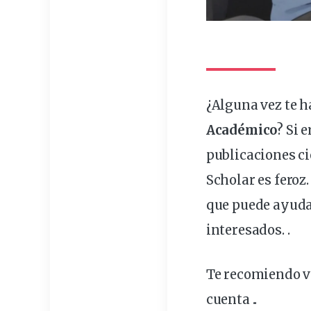
¿Alguna vez te 
Académico
? Si 
publicaciones
ci
Scholar es feroz
que puede ayud
interesados. .
Te recomiendo ve
cuenta .
.