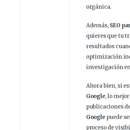
orgánica.
Además,
SEO pa
quieres que tu t
resultados cuand
optimización inc
investigación e
Ahora bien, si e
Google
, lo mejo
publicaciones d
Google
puede ser
proceso de visibi