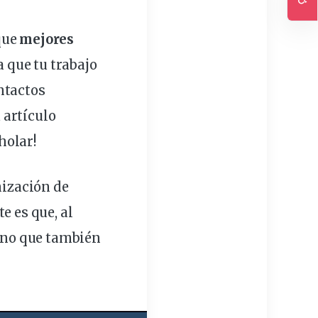
Ac
que
mejores
 que tu trabajo
ntactos
 artículo
holar!
ización de
e es que, al
sino que también