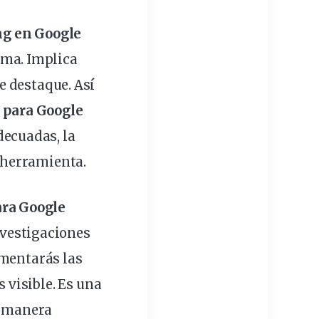
ng
en Google
rma. Implica
e destaque. Así
s para Google
decuadas, la
 herramienta.
ra Google
vestigaciones
umentarás las
s visible. Es una
 manera