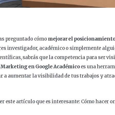
has
preguntado
cómo
mejorar el
posicionamient
eres
investigador
, académico o simplemente algui
entíficas
,
sabrás
que la
competencia
para ser
vis
.
Marketing en Google Académico
es una
herram
ar a
aumentar
la
visibilidad
de tus
trabajos
y atra
r este artículo que es
interesante
:
Cómo hacer on