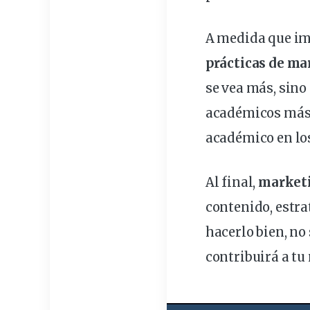
A medida que im
prácticas de ma
se vea más, sino
académicos más a
académico en los
Al final,
marketi
contenido, estra
hacerlo bien, no
contribuirá a tu