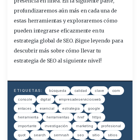
presencia en línea. En la siguiente parte,
profundizaremos aún más en cada una de
estas herramientas y exploraremos cómo
pueden integrarse eficazmente en tu
estrategia global de SEO. ¡Sigue leyendo para
descubrir más sobre cómo llevar tu
estrategia de SEO al siguiente nivel!
ETIQUETAS:
búsqueda
calidad
clave
com
console
digital
empresadeserviciosweb
enlaces
esencial
estrategia
google
herramienta
herramientas
href
https
importante
investigación
marketing
profesional
quot
search
semrush
seo
sitio
sitios