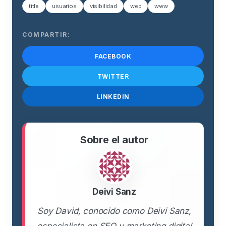
title
usuarios
visibilidad
web
www
COMPARTIR:
FACEBOOK
TWITTER
LINKEDIN
Sobre el autor
Deivi Sanz
Soy David, conocido como Deivi Sanz,