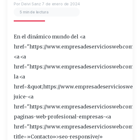
Por Deivi Sanz
7 de enero de 2024
5 min de lectura
En el dinámico mundo del <a
href="https://
www
.empresadeserviciosweb.com/se
<a <a
href="
https
://www.empresadeserviciosweb.com/ser
la <a
href=&
quot
;https://www.empresadeserviciosweb.
c
juice-<a
href="https://www.empresadeserviciosweb.com/d
paginas-
web
-profesional-empresas-<a
href="https://www.empresadeserviciosweb.com/co
title
=»Contacto»>
seo
-responsive/»