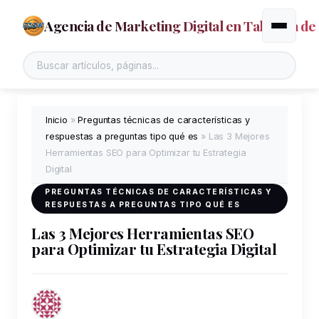
Agencia de Marketing Digital en Talavera de 
Alternar
Inicio
»
Preguntas técnicas de características y
respuestas a preguntas tipo qué es
»
Las 3 Mejores
Herramientas SEO para Optimizar tu Estrategia
Digital
PREGUNTAS TÉCNICAS DE CARACTERÍSTICAS Y
RESPUESTAS A PREGUNTAS TIPO QUÉ ES
Las 3 Mejores Herramientas SEO
para Optimizar tu Estrategia Digital