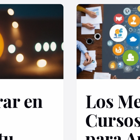
ar en
Los Me
Cursos
tu
para A