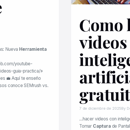
e
Como 
videos
as: Nueva
Herramienta
intelig
eb.com/youtube-
artific
ideos-guia-practica/»
les 💼 Aquí te enseño
asos conoce SEMrush vs.
gratui
7 de diciembre de 2025
By D
…hacer videos con intelige
Tomar
Captura
de Pantal