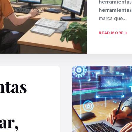
herramienta
s
herramienta
s
marca que…
READ MORE
ntas
o
ar,