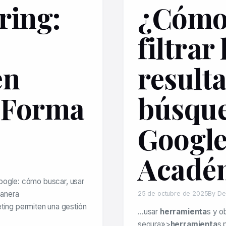
ring:
¿Cómo
filtrar 
en
result
e Forma
búsqu
Googl
Acadé
oogle: cómo buscar, usar
manera
25 de octubre de 2025
By De
ting permiten una gestión
…usar
herramienta
s y o
segura»>
herramienta
s 