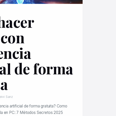
hacer
 con
encia
ial de forma
ta
eivi Sanz
ncia artificial de forma gratuita? Como
la en PC: 7 Métodos Secretos 2025