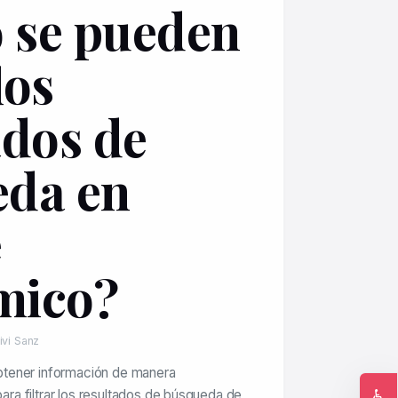
 se pueden
los
ados de
eda en
e
mico?
ivi Sanz
btener información de manera
♿
para filtrar los resultados de búsqueda de