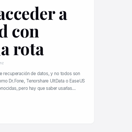
cceder a
d con
a rota
anz
e recuperación de datos, y no todos son
omo Dr.Fone, Tenorshare UltData o EaseUS
nocidas, pero hay que saber usarlas…