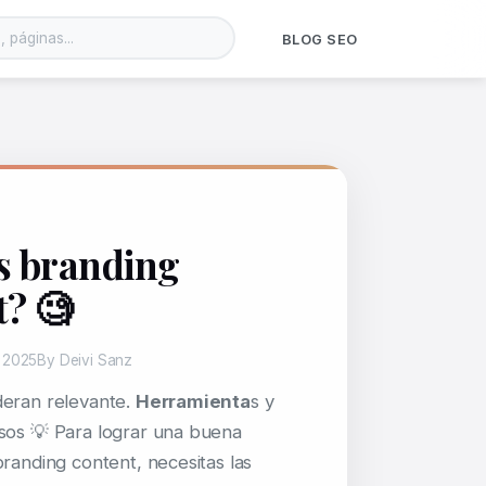
BLOG SEO
s branding
t? 🧐
e 2025
By Deivi Sanz
deran relevante.
Herramienta
s y
sos 💡 Para lograr una buena
branding content, necesitas las