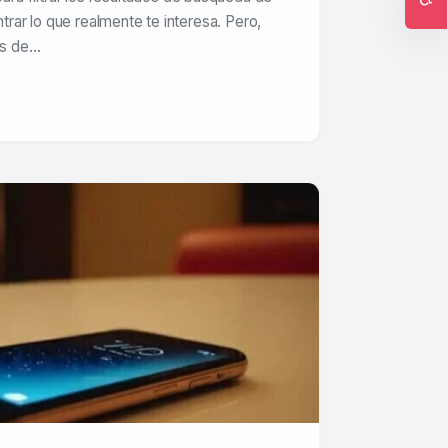
ar lo que realmente te interesa. Pero,
Ac
dos de…