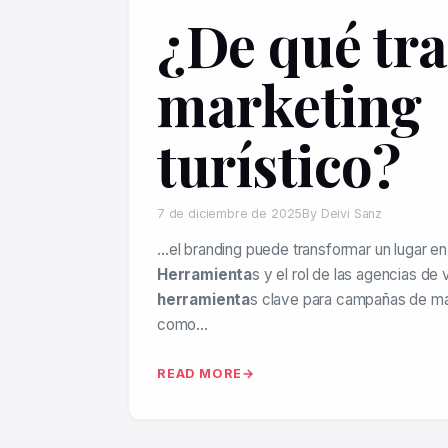
¿De qué tra
marketing
turístico?
7 de diciembre de 2025
By Deivi Sanz
…el branding puede transformar un lugar en 
Herramienta
s y el rol de las agencias de
herramienta
s clave para campañas de mar
como…
READ MORE