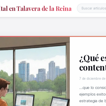
al en Talavera de la Reina
¿Qué e
conten
7 de diciembre d
…que lo consi
ejemplos exito
estrategia de 