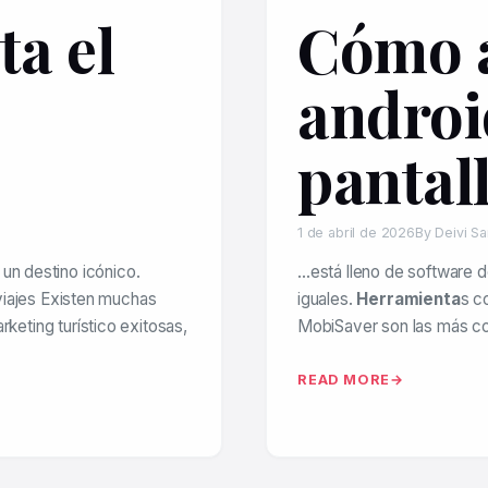
ta el
Cómo a
androi
pantall
1 de abril de 2026
By Deivi S
un destino icónico.
…está lleno de software d
 viajes Existen muchas
iguales.
Herramienta
s c
keting turístico exitosas,
MobiSaver son las más co
READ MORE