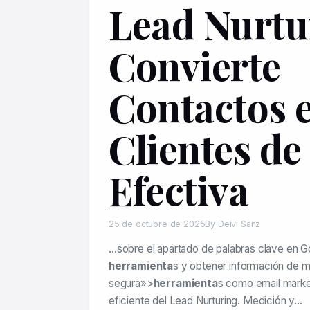
Lead Nurtu
Convierte
Contactos 
Clientes d
Efectiva
25 de octubre de 2025
By Deivi Sanz
…sobre el apartado de palabras clave en G
herramienta
s y obtener información de 
segura»>
herramienta
s como email marke
eficiente del Lead Nurturing. Medición y…