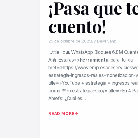
¡Pasa que t
cuento!
25 de octubre de 2025
By Deivi Sanz
…title=»⚠️ WhatsApp Bloquea 6,8M Cuent
Anti-Estafas»>
herramienta
-para-tu-<a
href=»https://www.empresadeserviciosw
estrategia-ingresos-reales-monetizacion-v
title=»YouTube + estrategia = ingresos rea
cómo 💸»>estrategia–seo/» title=»En 4 P
Ahrefs: ¿Cuál es…
READ MORE