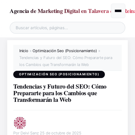
Agencia de Marketing Digital en Talavera de la Rein
Alternar
Inicio
»
Optimización Seo (Posicionamiento)
»
Tendencias y Futuro del SEO: Cómo Prepararte para
los Cambios que Transformarán la Web
OPTIMIZACIÓN SEO (POSICIONAMIENTO)
Tendencias y Futuro del SEO: Cómo
Prepararte para los Cambios que
Transformarán la Web
Por Deivi Sanz
25 de octubre de 2025