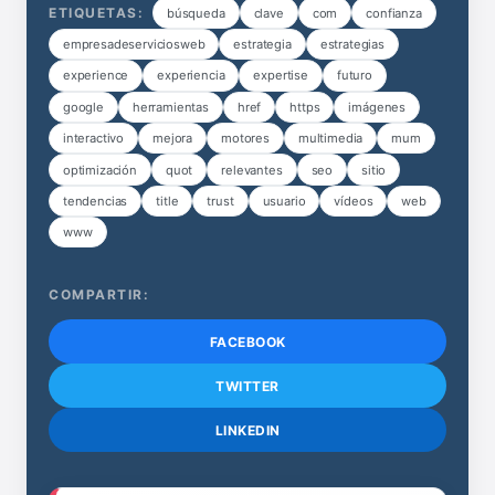
ETIQUETAS:
búsqueda
clave
com
confianza
empresadeserviciosweb
estrategia
estrategias
experience
experiencia
expertise
futuro
google
herramientas
href
https
imágenes
interactivo
mejora
motores
multimedia
mum
optimización
quot
relevantes
seo
sitio
tendencias
title
trust
usuario
vídeos
web
www
COMPARTIR:
FACEBOOK
TWITTER
LINKEDIN