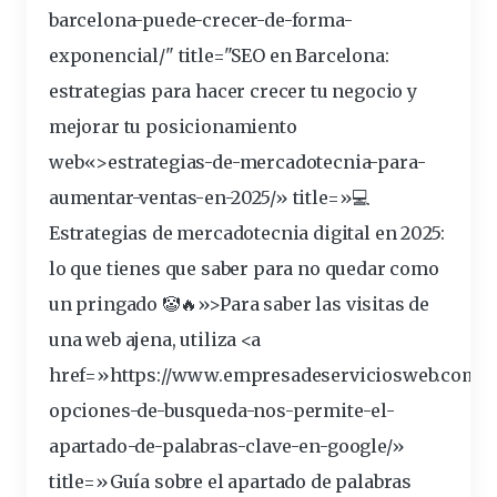
barcelona-puede-crecer-de-forma-
exponencial/" title="SEO en Barcelona:
estrategias
para hacer crecer tu negocio y
mejorar tu posicionamiento
web
«>estrategias-de-mercadotecnia-para-
aumentar-ventas-en-2025/» title=»💻
Estrategias de mercadotecnia
digital
en 2025:
lo que tienes que saber para no quedar como
un pringado 🤡🔥»>Para saber las
visitas
de
una web ajena, utiliza <a
href=»https://www.empresadeserviciosweb.com/q
opciones
-de-busqueda-nos-permite-el-
apartado-de-palabras-
clave
-en-
google
/»
title=»Guía sobre el apartado de palabras