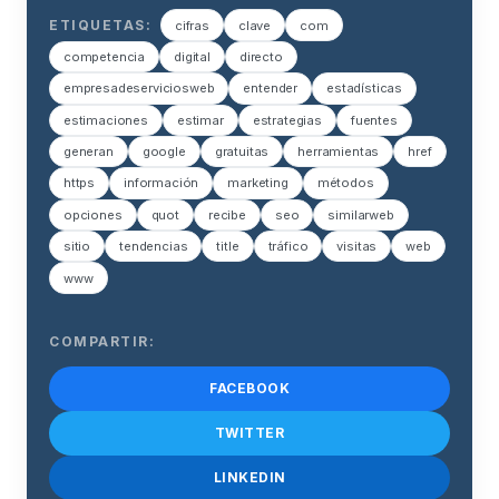
ETIQUETAS:
cifras
clave
com
competencia
digital
directo
empresadeserviciosweb
entender
estadísticas
estimaciones
estimar
estrategias
fuentes
generan
google
gratuitas
herramientas
href
https
información
marketing
métodos
opciones
quot
recibe
seo
similarweb
sitio
tendencias
title
tráfico
visitas
web
www
COMPARTIR:
FACEBOOK
TWITTER
LINKEDIN