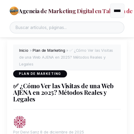
Agencia de Marketing Digital en Talavera de 
Alternar
Inicio
»
Plan de Marketing
»
✅ ¿Cómo Ver las Visitas
de una Web AJENA en 2025? Métodos Reales y
Legales
PLAN DE MARKETING
✅ ¿Cómo Ver las Visitas de una Web
AJENA en 2025? Métodos Reales y
Legales
Por Deivi Sanz
8 de diciembre de 2025