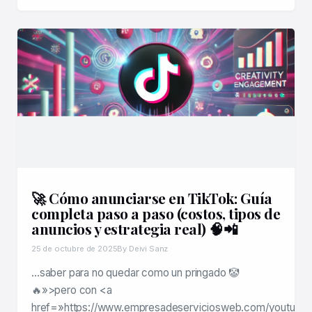
🚀 Cómo anunciarse en TikTok: Guía
completa paso a paso (costos, tipos de
anuncios y estrategia real) 🧠📲
25 de octubre de 2025
By Deivi Sanz
…saber para no quedar como un pringado 🤡
🔥»>pero con <a
href=»https://www.empresadeserviciosweb.com/youtube