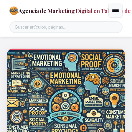
Agencia de Marketing Digital en Talavera de 
Alternar