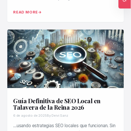
Ac
READ MORE
Guía Definitiva de SEO Local en
Talavera de la Reina 2026
6 de agosto de 2025
By Deivi Sanz
…usando estrategias SEO locales que funcionan. Sin