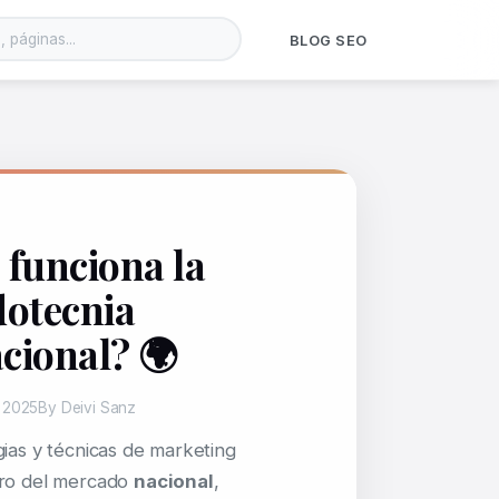
BLOG SEO
funciona la
otecnia
cional? 🌍
e 2025
By Deivi Sanz
gias y técnicas de marketing
tro del mercado
nacional
,