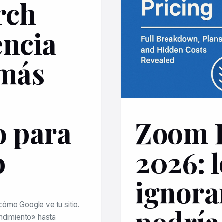
rch
encia
 más
o para
Zoom 
b
2026: l
ignora
ómo Google ve tu sitio.
podría
endimiento» hasta