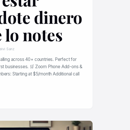
dote dinero
 lo notes
eivi Sanz
alling across 40+ countries. Perfect for
irst businesses. 🛒 Zoom Phone Add-ons &
ers: Starting at $5/month Additional call