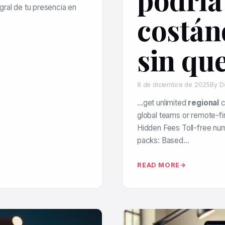
egral de tu presencia en
costán
sin que
8 de diciembre de 2025
By D
…get unlimited
regional
c
global teams or remote-f
Hidden Fees Toll-free numb
packs: Based…
READ MORE