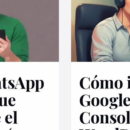
atsApp
Cómo i
que
Google
 el
Consol