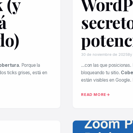
 (y
WordPr
á
secret
do)
potenc
30 de noviembre de 2025
By
obertura
. Porque la
…con las que posicionas. 
os ticks grises, está en
bloqueando tu sitio.
Cobe
están visibles en Google.
READ MORE