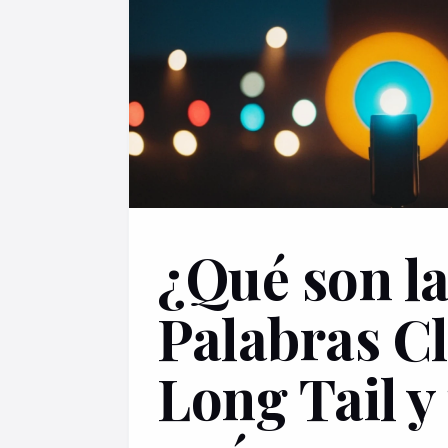
¿Qué son l
Palabras C
Long Tail y