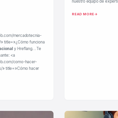
nuestro equipo de exper
READ MORE
eb.com/mercadotecnia-
l/» title=»¿Cómo funciona
acional
y Hreflang. . Te
sante: <a
eb.com/como-hacer-
as/» title=»Cómo hacer