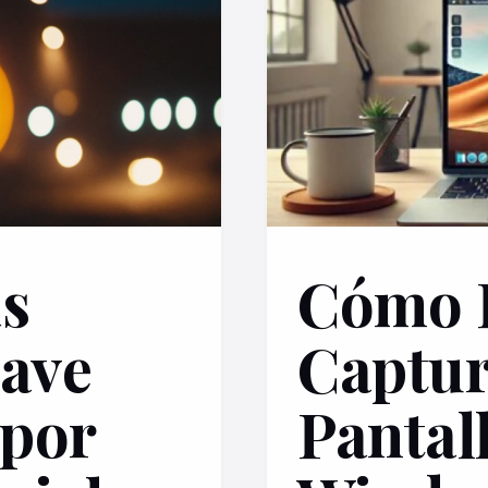
as
Cómo 
lave
Captur
 por
Pantal