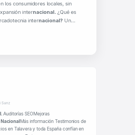
 los consumidores locales, sin
expansión inter
nacional.
¿Qué es
cadotecnia inter
nacional?
Un…
i Sanz
l
. Auditorías SEOMejoras
o
Nacional
Más información Testimonios de
ios en Talavera y toda España confían en