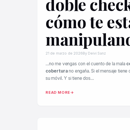
doble check
cómo te est
manipulan
21 de marzo de 2026
By Deivi Sanz
…no me vengas con el cuento de la mala
c
cobertura
no engaña. Si el mensaje tiene d
su móvil. Y si tiene dos…
READ MORE