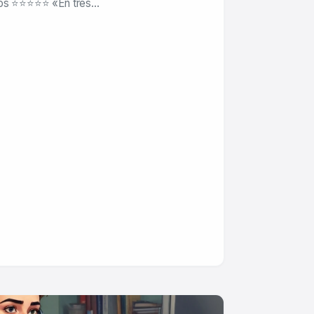
tos ⭐⭐⭐⭐⭐ «En tres…