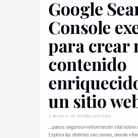
Google Sea
Console ex
para crear
contenido
enriquecid
un sitio we
3 de marzo de 2024
By Deivi Sanz
…pasos seguros»>información vital sobre c
Explora las distintas secciones, desde «R