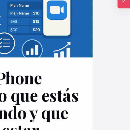
Ac
Phone
o que estás
ndo y que
 estar