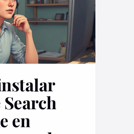
nstalar
 Search
e en