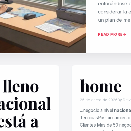
enfocándose en
considerar la 
un plan de mer
READ MORE
 lleno
home
acional
25 de enero de 2026
By Deiv
…negocio a nivel
naciona
está a
TécnicasPosicionamient
Clientes Más de 50 negoc