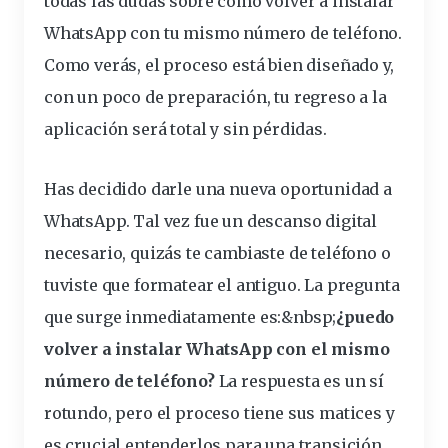
todas las dudas sobre cómo volver a instalar
WhatsApp con tu mismo
número
de
teléfono
.
Como verás, el proceso está bien diseñado y,
con un poco de preparación, tu regreso a la
aplicación será total y sin pérdidas.
Has decidido darle una nueva oportunidad a
WhatsApp. Tal vez fue un descanso
digital
necesario, quizás te cambiaste de teléfono o
tuviste que formatear el antiguo. La pregunta
que surge inmediatamente es:&
nbsp
;
¿puedo
volver a instalar WhatsApp con el mismo
número de teléfono?
La respuesta es un sí
rotundo, pero el proceso tiene sus matices y
es crucial entenderlos para una transición