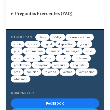
Preguntas Frecuentes (FAQ)
ETIQUETAS:
chats
código
conversaciones
copia
copias
digital
dispositivo
google
guía
información
llamada
mensajes
nbsp
nube
número
oficial
opción
problema
problemas
recuperar
restaurar
seguridad
sms
solución
teléfono
verifica
verificación
whatsapp
COMPARTIR:
FACEBOOK