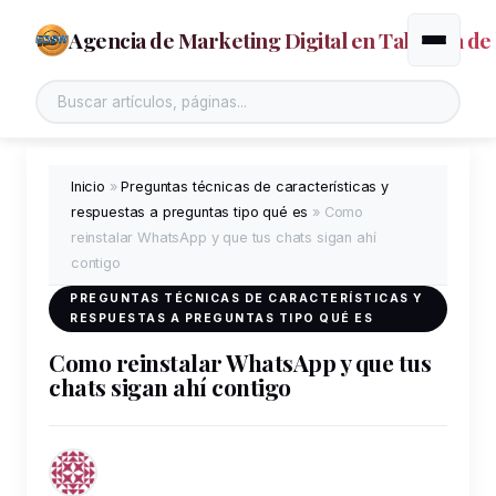
Agencia de Marketing Digital en Talavera de 
Alternar
Buscar en el sitio
Inicio
»
Preguntas técnicas de características y
respuestas a preguntas tipo qué es
»
Como
reinstalar WhatsApp y que tus chats sigan ahí
contigo
PREGUNTAS TÉCNICAS DE CARACTERÍSTICAS Y
RESPUESTAS A PREGUNTAS TIPO QUÉ ES
Como reinstalar WhatsApp y que tus
chats sigan ahí contigo