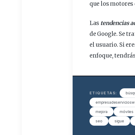
que los motores
Las
tendencias a
de Google. Se tra
el usuario. Si er
enfoque, tendrás
ETIQUETAS:
búsq
empresadeservicios
mejora
móviles
seo
sigue