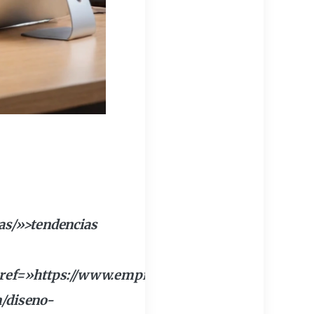
as/»>tendencias
ref=»https://www.
empresadeserviciosweb
.
com
/se
/diseno-