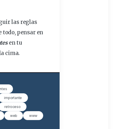
guir las reglas
re todo, pensar en
tes
en tu
la cima.
ntes
importante
retroceso
web
www