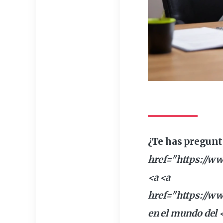
¿Te has pregu
href="https://
w
<a <a
href="
https
://w
en el
mundo
del 