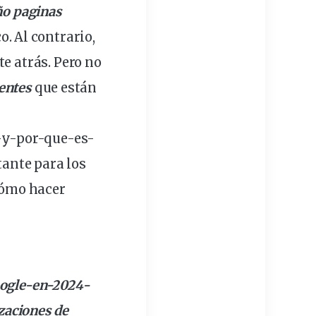
ño paginas
o. Al contrario,
e atrás. Pero no
entes
que están
-y-por-que-es-
tante para los
ómo hacer
ogle
-en-2024-
zaciones de