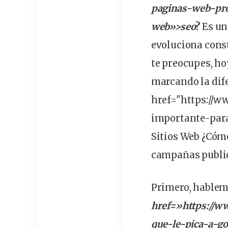
paginas-
web
-pr
web»>seo
?
Es una
evoluciona const
te preocupes, ho
marcando la dife
href="https://w
importante
-par
Sitios Web
¿Cómo
campañas publici
Primero, hablem
href=»https://w
que-le-pica-a-g