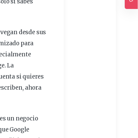
solo si sabes
Ac
avegan desde sus
imizado para
specialmente
e. La
uenta si quieres
escriben, ahora
nes un negocio
 que
Google