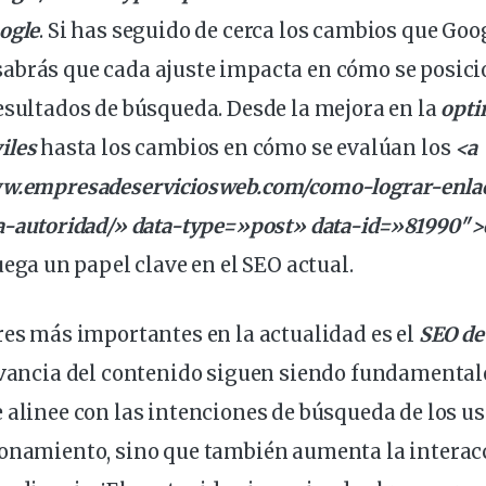
ogle
. Si has seguido de cerca los
cambios
que Goog
abrás que cada ajuste impacta en cómo se posici
esultados de
búsqueda
. Desde la
mejora
en la
opti
iles
hasta los cambios en cómo se evalúan los
<a
ww.empresadeserviciosweb.com/como-lograr-
enla
a-autoridad/» data-type=»post» data-id=»81990″>
juega un papel clave en el SEO actual.
res más importantes en la actualidad es el
SEO de
vancia
del contenido siguen siendo fundamentale
 alinee con las intenciones de búsqueda de los
us
ionamiento, sino que también aumenta la interacc