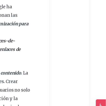
le ha
onan las
mización
para
ces
-de-
enlaces de
 contenido
. La
s. Crear
uarios
no solo
ión y la
♿