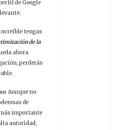
perfil de Google
levante.
increíble tengas
timización de la
queda ahora
gación, perderás
able.
eso
. Aunque no
oderosas de
s más importante
alta autoridad,