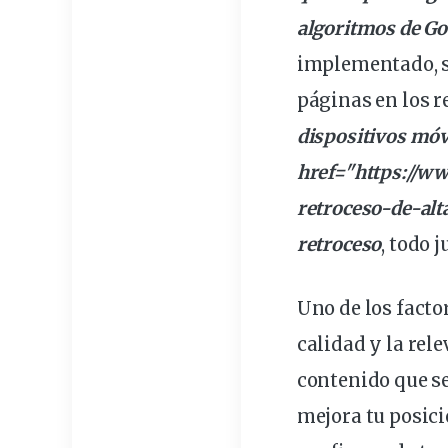
algoritmos de Go
implementado, s
páginas en los r
dispositivos
móv
href="https://w
retroceso
-de-alt
retroceso
, todo 
Uno de los facto
calidad y la
rele
contenido que se
mejora tu posic