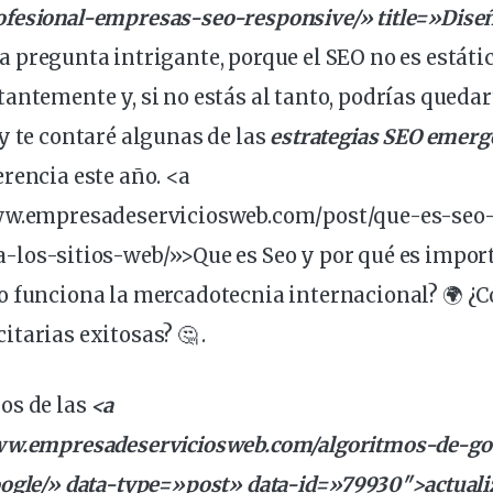
ofesional-empresas-
seo
-responsive/» title=»Dise
 pregunta intrigante, porque el SEO no es estátic
antemente y, si no estás al tanto, podrías quedart
y te contaré algunas de las
estrategias
SEO
emerg
rencia este año. <a
ww.empresadeserviciosweb.com/post/que-es-seo
a-los-
sitios
-web/»>Que es Seo y por qué es impor
 funciona la mercadotecnia internacional? 🌍
¿C
tarias exitosas? 🤔
.
os de las
<a
ww.empresadeserviciosweb.com/
algoritmos
-de-
go
oogle/»
data
-type=»post» data-id=»79930″>actuali