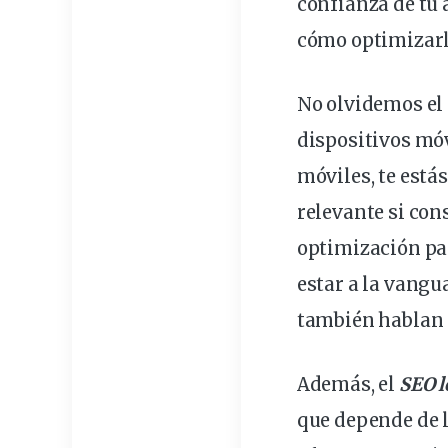
confianza de tu 
cómo optimizarl
No olvidemos el
dispositivos móvi
móviles, te está
relevante si con
optimización p
estar a la vangu
también hablan 
Además, el
SEO l
que depende de 