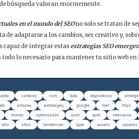
 de búsqueda valoran enormemente.
ctuales en el mundo del SEO
no solo se tratan de se
ta de adaptarse a los cambios, ser creativo y, sob
es capaz de integrar estas
estrategias SEO emergen
 todo lo necesario para mantener tu sitio web en 
ueda
cambios
com
data
dispositivos
emerge
web
enlaces
estrategias
google
href
https
mundo
optimización
post
quot
relevancia
sitio
sitios
tendencias
type
usuario
usuarios