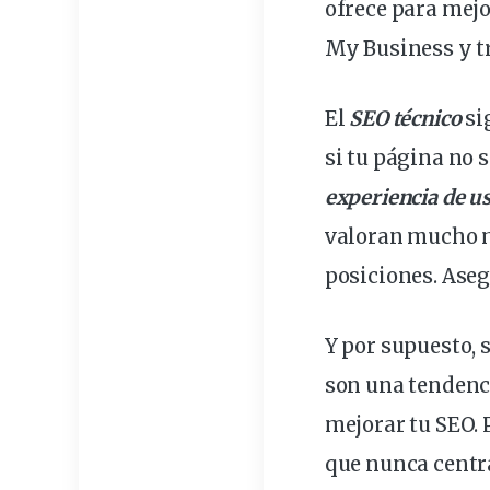
o
frece para mejo
My Business y tr
El
SEO técnico
si
si tu página no s
experiencia de
us
valoran mucho má
posiciones. Aseg
Y por supuesto, 
son una tendenc
mejorar tu SEO. 
que nunca centra