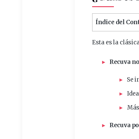
Índice del Co
Esta es la clási
Recuva no
Se
i
Idea
Más
Recuva po