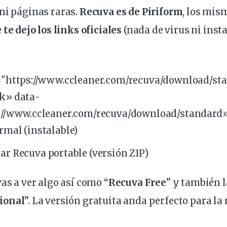
ni páginas raras.
Recuva es de Piriform
, los mis
e
te
dejo
los links oficiales
(nada de virus ni inst
="https://www.ccleaner.com/
recuva
/download/st
k» data-
://www.ccleaner.com/recuva/download/standard
rmal (instalable)
ar Recuva portable (versión ZIP
)
vas a ver algo así como “
Recuva Free
” y también 
ional
”. La versión gratuita anda perfecto para l