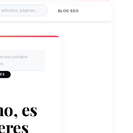
BLOG SEO
versión portable
os
 ES
o, es
eres