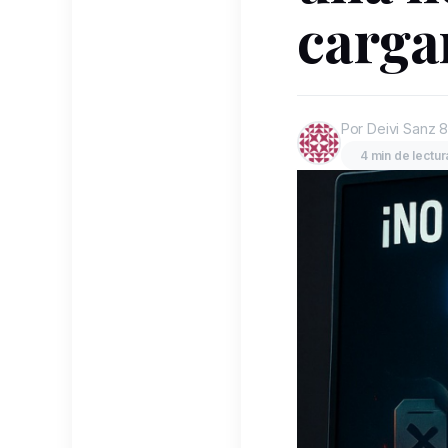
carga
Por Deivi Sanz
8
4 min de lectur