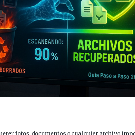
querer
fotos
, documentos o cualquier archivo
impo