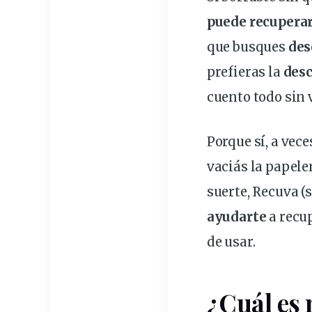
puede
recupera
que busques
des
prefieras la
des
cuento todo sin
Porque sí, a vec
vaciás la papele
suerte, Recuva (s
ayudarte
a recup
de usar.
¿Cuál es 