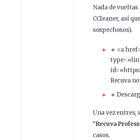
Nada de vueltas 
CCleaner, así qu
sospechosos).
🔹 <a href
type=»lin
id=»https
Recuva no
🔹
Descarg
Una vez entres, 
“
Recuva Profess
casos.