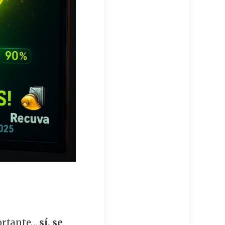
rtante
…
sí, se