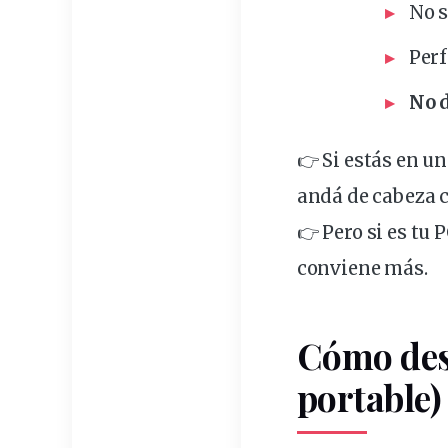
No s
Perf
No d
👉 Si estás en u
andá de cabeza c
👉 Pero si es tu 
conviene
más.
Cómo des
portable)