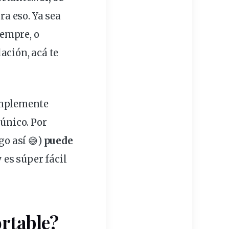
a eso. Ya sea
iempre, o
lación, acá te
implemente
 único. Por
go así 😅)
puede
y es súper fácil
ortable?