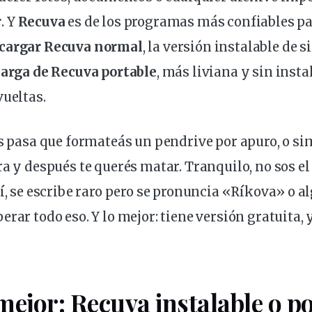
r
. Y
Recuva
es de los
programas
más confiables par
cargar Recuva
normal
, la versión
instalable
de s
carga de Recuva
portable
, más liviana y sin insta
vueltas
.
es pasa que formateás un
pendrive
por apuro, o s
ra y después te
querés
matar. Tranquilo, no sos el
í, se escribe raro pero se pronuncia «Ríkova» o al
erar todo eso. Y lo mejor: tiene versión
gratuita
, 
mejor: Recuva instalable o p