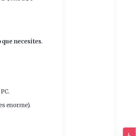
o que necesites
.
 PC.
es enorme).
♿