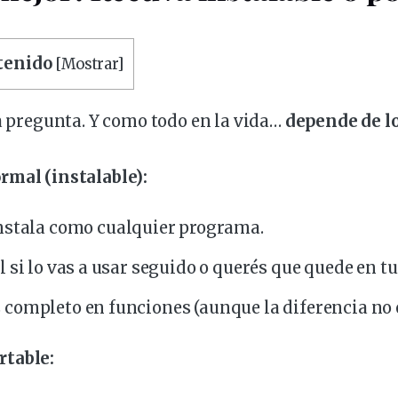
ntenido
[
Mostrar
]
ca pregunta. Y como todo en la vida…
depende
de l
rmal (instalable):
nstala
como cualquier programa.
l si lo vas a usar
seguido
o querés que quede en tu
 completo en
funciones
(aunque la diferencia no 
rtable: