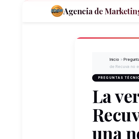
Agencia de Marketing
Inicio
»
Pregunta
de Recuva no es
PREGUNTAS TÉCNIC
La ve
Recuv
una n