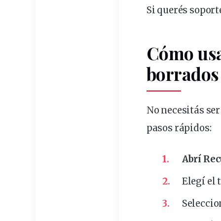
Si querés
soport
Cómo usa
borrados
No necesitás ser
pasos rápidos:
Abrí Re
Elegí el 
Seleccio