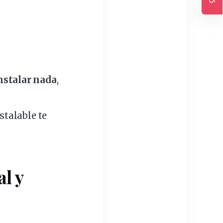
Ac
.
nstalar nada
,
stalable te
l y