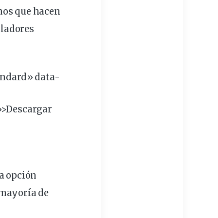
mos que hacen
aladores
andard» data-
»>Descargar
la opción
a mayoría de