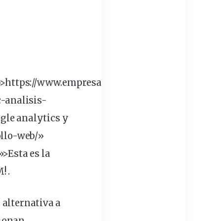
»>https://www.empresadeserviciosweb.com/servi
-analisis-
gle analytics y
llo
-web/»
»>Esta es la
! .
a alternativa a
cionan
.