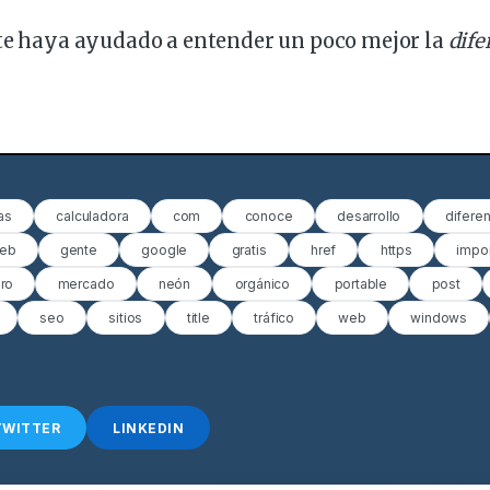
 te haya ayudado a entender un poco mejor la
dife
as
calculadora
com
conoce
desarrollo
diferen
web
gente
google
gratis
href
https
impo
ero
mercado
neón
orgánico
portable
post
seo
sitios
title
tráfico
web
windows
TWITTER
LINKEDIN