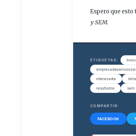
Espero que esto
y SEM
.
ETIQUETAS:
busc
empresadeservicios
interesante
letr
resultados
sem
COMPARTIR:
FACEBOOK