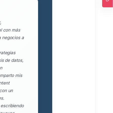
Ac
,
al con más
a negocios a
rategias
is de datos,
en
omparto mis
ntent
 con un
es.
escribiendo