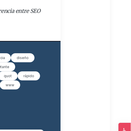
rencia entre SEO
cia
diseño
rtante
quot
rápido
www
♿