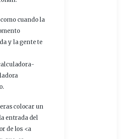
 como cuando la
momento
a y la gente te
calculadora-
ladora
o.
ieras colocar un
la entrada del
or de los <a