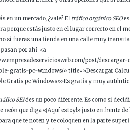
tás en un
mercado
, ¿vale? El
tráfico orgánico SEO
es
ra porque estás justo en el lugar correcto en el 
o si fueras una tienda en una calle muy transitad
pasan por ahí. <a
ww.empresadeserviciosweb.com/post/descargar-
ble-
gratis
-pc-windows/» title=»Descargar Calcu
ble Gratis pc Windows»>Es gratis y muy auténtic
tráfico SEM
es un poco diferente. Es como si decid
de
neón
que diga «¡Aquí estoy!» justo en frente de 
ara que te noten y te coloquen en la parte superi