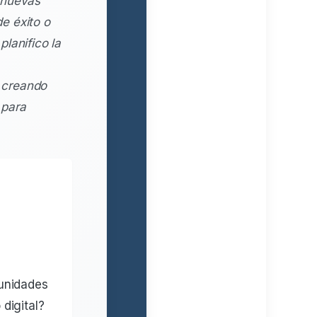
 nuevas
e éxito o
lanifico la
 creando
 para
tunidades
digital?