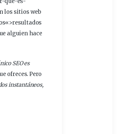
r-que-es-
 los sitios web
os
«>resultados
ue alguien hace
ánico SEO es
ue ofreces. Pero
ados instantáneos,