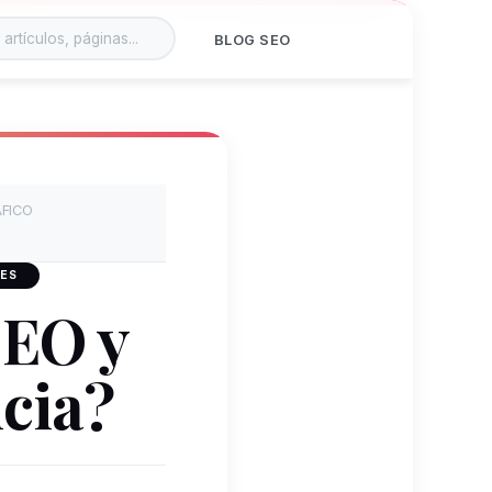
BLOG SEO
FICO
 ES
EO y
cia?