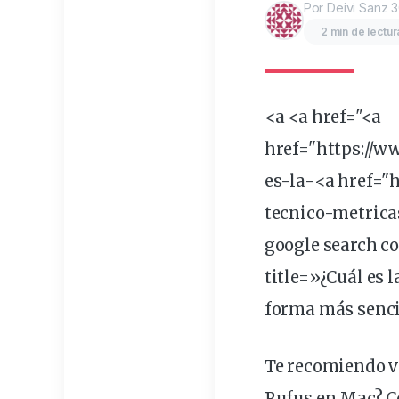
Por Deivi Sanz
3
2 min de lectur
<a <a href="<a
href="https://
w
es-la-<a href="
tecnico-metrica
google search c
title=»¿Cuál es 
forma más sencil
Te recomiendo ve
Rufus en Mac? C