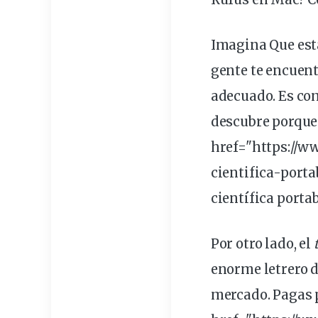
Imagina
Que es
gente
te encuent
adecuado. Es com
descubre porque 
href="https://w
cientifica-porta
científica porta
Por otro lado, el
enorme
letrero
mercado. Pagas p