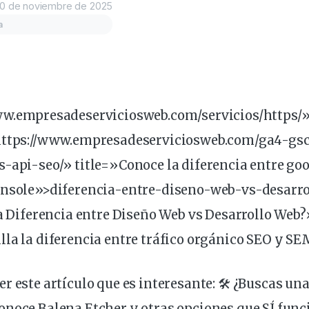
0 de noviembre de 2025
a
ww
.empresadeserviciosweb.com/servicios/https/
https://www.empresadeserviciosweb.com/ga4-gsc
s-api-
seo
/»
title
=»Conoce la
diferencia
entre goo
onsole»>diferencia-entre-diseno-
web
-vs-
desarro
la Diferencia entre Diseño Web vs Desarrollo Web?
la la diferencia entre
tráfico
orgánico
SEO y SEM
r este artículo que es
interesante
:
🛠️ ¿Buscas un
onoce Balena Etcher y otras opciones que SÍ fun