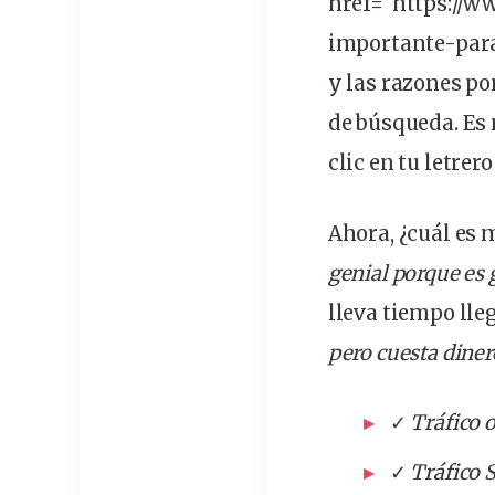
href="https://
importante-para-
y las razones po
de búsqueda. Es
clic en tu letrer
Ahora, ¿cuál es m
genial porque es 
lleva tiempo lleg
pero cuesta diner
✓
Tráfico 
✓
Tráfico 