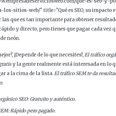
www.empresadeserviciosweb.com/que-es-seo-y-po
los-sitios-web/" title="Qué es SEO, su impacto en
r las que es tan importante para obtener
resultad
rápido
y directo, pero
tienes que pagar
cada vez q
o de neón.
ejor?, ¡Depende de lo que necesites!,
El tráfico org
gratis
y la gente realmente está interesada en lo q
ar a la cima de la lista.
El tráfico SEM te da result
o
.
orgánico SEO: Gratuito y auténtico
.
SEM: Rápido pero pagado.