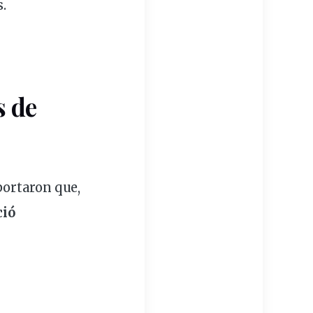
.
s de
ortaron que,
ció