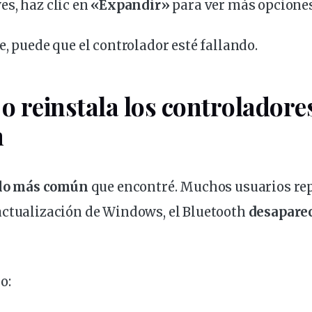
ves
, haz clic en
«Expandir»
para ver más opciones
e, puede que el
controlador
esté fallando.
 o reinstala los controladore
h
lo más común
que encontré. Muchos
usuarios
rep
actualización de Windows, el Bluetooth
desapare
o: