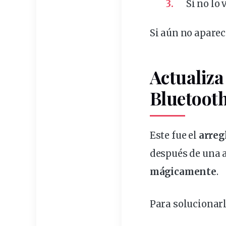
Si no lo
Si aún no aparec
Actualiza
Bluetoot
Este fue el
arreg
después de una 
mágicamente
.
Para solucionarl