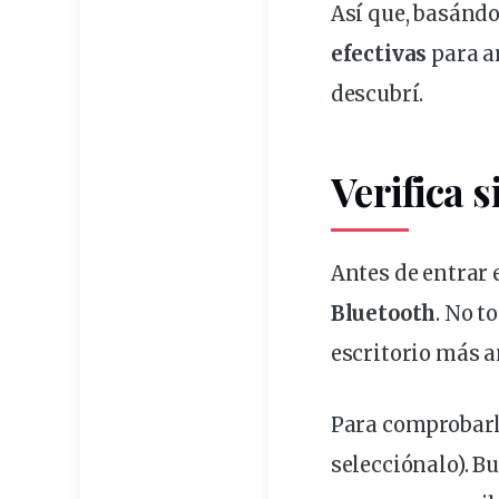
Así que, basándo
efectivas
para ar
descubrí.
Verifica s
Antes de entrar 
Bluetooth
. No t
escritorio más a
Para
comprobar
selecciónalo). B