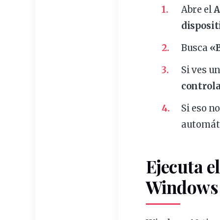
Abre el
A
disposit
Busca
«
Si ves u
control
Si eso n
automát
Ejecuta e
Windows