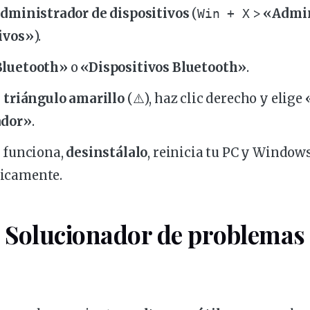
dministrador de dispositivos
(
>
«Admin
Win + X
ivos»
).
Bluetooth»
o
«Dispositivos Bluetooth»
.
n
triángulo amarillo
(⚠️), haz clic derecho y elige
ador»
.
o funciona,
desinstálalo
,
reinicia
tu PC y Windows 
icamente.
l Solucionador de
problemas