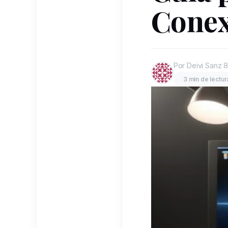
Conex
Por Deivi Sanz
8
3 min de lectur