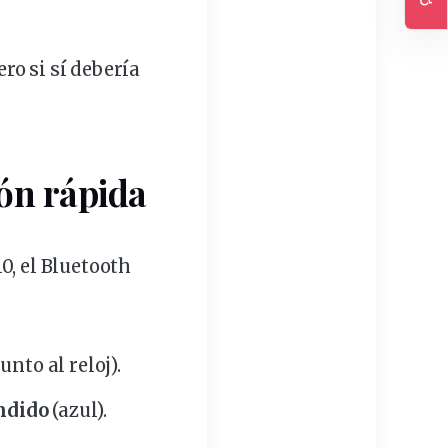
Ac
ero si sí debería
ión rápida
0, el Bluetooth
unto al reloj).
ndido
(azul).