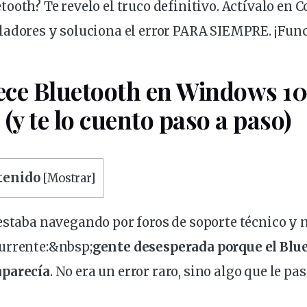
ladores
y soluciona el
error
PARA SIEMPRE. ¡Func
ce Bluetooth en Windows 10?
 (y te lo cuento paso a paso)
ntenido
[
Mostrar
]
 estaba navegando por foros de
soporte
técnico
y m
urrente:&
nbsp
;
gente desesperada porque el Blue
aparecía
. No era un error raro, sino algo que le p