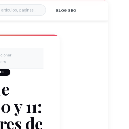
BLOG SEO
ucionar
vers
 ES
de
 y 11:
res de