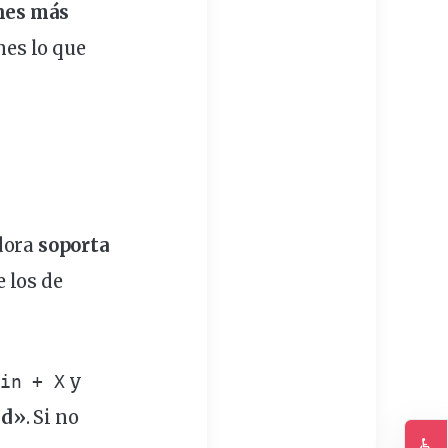
nes más
nes lo que
adora
soporta
 los de
y
in + X
ed»
. Si no
♿