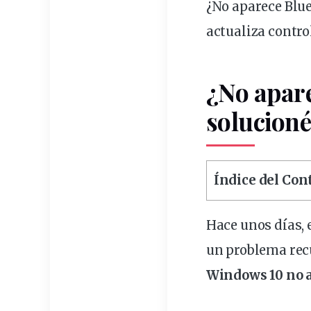
¿No aparece Bluetooth? Te revelo el truco definitivo. Actívalo en Configuración,
actualiza
contro
¿No apare
solucioné
Índice del Co
Hace unos días,
un
problema
rec
Windows 10 no 