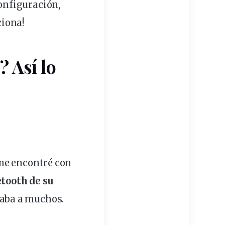
iona!
 Así lo
e encontré con
tooth de su
asaba a muchos.