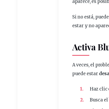
aparece, es posi
Si no está, pue
estar y no apare
Activa Bl
A veces, el prob
puede estar
desa
Haz
clic
Busca el