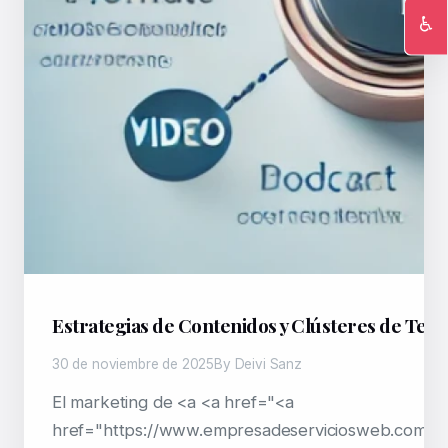
♿
Ac
Estrategias de Contenidos y Clústeres de Tem
30 de noviembre de 2025
By Deivi Sanz
El marketing de <a <a href="<a
href="https://www.empresadeserviciosweb.com/se