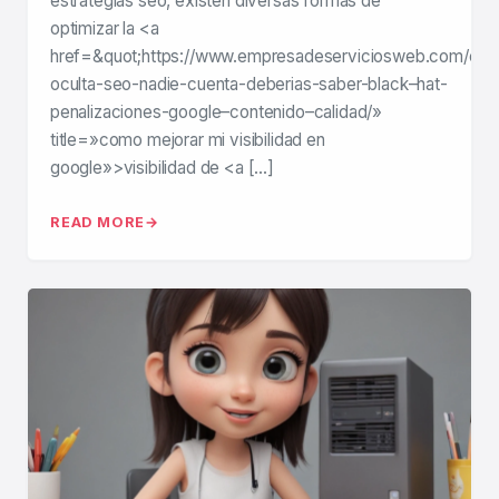
estrategias seo, existen diversas formas de
optimizar la <a
href=&quot;https://www.empresadeserviciosweb.com/car
oculta-seo-nadie-cuenta-deberias-saber-black–hat-
penalizaciones-google–contenido–calidad/»
title=»como mejorar mi visibilidad en
google»>visibilidad de <a […]
READ MORE