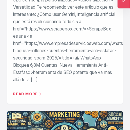
Versatilidad Te recomiendo ver este artículo que es
Ac
interesante: ¿Cómo usar Gemini, inteligencia artificial
que está revolucionando todo?. <a
href="https://www.scrapebox.com/»>ScrapeBox
es una <a
href="https://www.empresadeserviciosweb.com/whatsap
bloquea-millones-cuentas-herramienta-anti-estafas-
seguridad-spam-2025/» title=»⚠️ WhatsApp
Bloquea 6,8M Cuentas: Nueva Herramienta Anti-
Estafas»>herramienta de SEO potente que va más
allá de la […]
READ MORE