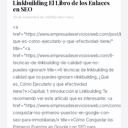
Linkbuilding El Libro de los Enlaces
en SEO
30 de noviembre de 2025
By Deivi Sanz
<a
href="https://www.empresadeserviciosweb.com/post/linkbu
que-es-como-ejecutarlo-y-que-efectividad-tiene/"
title="<a
href="https://www.empresadeserviciosweb.com/6-
tecnicas-de-linkbuilding-de-calidad-que-no-
puedes-ignorar/» title=»6 técnicas de linkbuilding de
calidad que no puedes ignorar»>linkbuilding, ¿Qué
es, Cómo Ejecutarlo y qué efectividad
tiene?»>Capítulo 1: introducción al Linkbuilding Te
recomiendo ver este artículo que es interesante: <a
href="https://www.empresadeserviciosweb.com/como-
conquistar-los-primeros-puestos-en-google-con-
seo-para-inmobiliarias/» title=»Cómo Conquistar los
Primeros Puestos en Google con SEO para