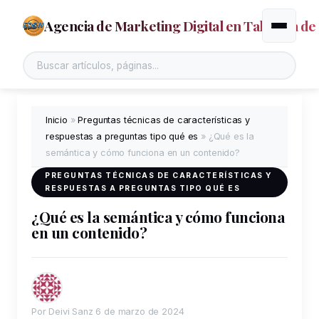
Agencia de Marketing Digital en Talavera de 
Alternar
Inicio
»
Preguntas técnicas de características y
respuestas a preguntas tipo qué es
»
¿Qué es la
semántica y cómo funciona en un contenido?
PREGUNTAS TÉCNICAS DE CARACTERÍSTICAS Y
RESPUESTAS A PREGUNTAS TIPO QUÉ ES
¿Qué es la semántica y cómo funciona
en un contenido?
Por Deivi Sanz
6 de marzo de 2024