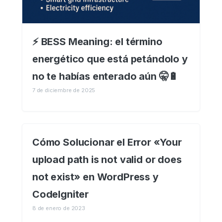
⚡️ BESS Meaning: el término
energético que está petándolo y
no te habías enterado aún 🤫🔋
7 de diciembre de 2025
Cómo Solucionar el Error «Your
upload path is not valid or does
not exist» en WordPress y
CodeIgniter
8 de enero de 2023