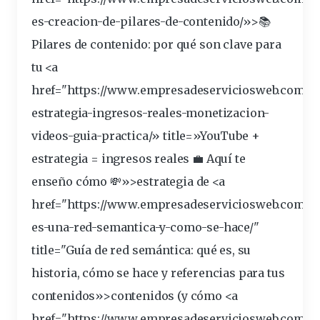
es-creacion-de-
pilares
-de-contenido/»>📚
Pilares de contenido: por qué son
clave
para
tu <a
href="https://www.empresadeserviciosweb.com/y
estrategia
-ingresos-reales-monetizacion-
videos-guia-practica/» title=»YouTube +
estrategia = ingresos reales 💼 Aquí te
enseño cómo 💸»>estrategia de <a
href="https://www.empresadeserviciosweb.com/q
es-una-red-semantica-y-como-se-hace/"
title="Guía de red semántica: qué es, su
historia
, cómo se hace y referencias para tus
contenidos»>contenidos (y cómo <a
href="https://www.empresadeserviciosweb.com/q