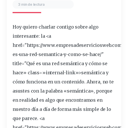
3 min de lectura
Hoy quiero
charlar
contigo sobre algo
interesante
: la <a
href="https://www.empresadeserviciosweb.com/po
es-una-red-semantica-y-como-se-hace/"
title="Qué es una red
semántica
y cómo se
hace» class=»internal-link»>semántica y
cómo funciona en un contenido. Ahora, no te
asustes con la
palabra
«semántica», porque
en realidad es algo que encontramos en
nuestro
día
a día de forma más simple de lo
que parece. <a
href="https://www.empresadeserviciosweb.com/po