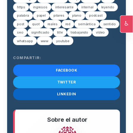
https
ingresos
interesante
internal
leyendo
palabra
papel
pilares
plano
podcast
♿
post
quot
reales
red
semántica
sentido
Ac
seo
significado
title
trabajando
vídeo
whatsapp
www
youtube
COMPARTIR:
FACEBOOK
TWITTER
LINKEDIN
Sobre el autor