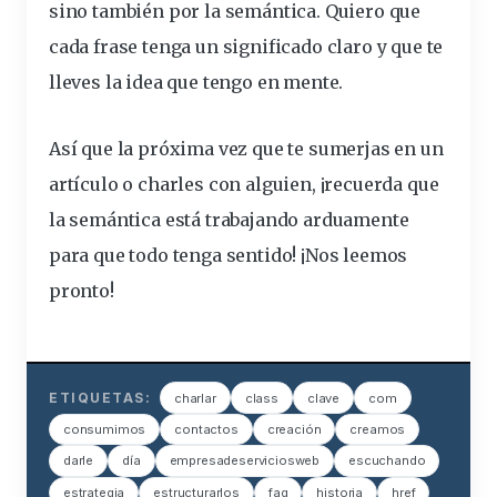
sino también por la semántica. Quiero que
cada frase tenga un significado claro y que te
lleves la idea que tengo en mente.
Así que la próxima vez que te sumerjas en un
artículo o charles con alguien, ¡recuerda que
la semántica está trabajando arduamente
para que todo tenga sentido! ¡Nos leemos
pronto!
ETIQUETAS:
charlar
class
clave
com
consumimos
contactos
creación
creamos
darle
día
empresadeserviciosweb
escuchando
estrategia
estructurarlos
faq
historia
href