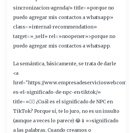
sincronizacion-agenda/» title=»porque no
puedo agregar mis contactos a whatsapp»
class=»internal-recommendation»
target=»_self» rel=»noopener»>porque no
puedo agregar mis contactos a whatsapp.
La semántica, básicamente, se trata de
darle
<a
href="https://www.empresadeserviciosweb.com/cu
es-el-
significado
-de-npc-en-tiktok/»
title=»🧍‍♂️ ¿Cuál es el significado de NPC en
TikTok? Porque sí, te lo juro, no es un insulto
(aunque a veces lo parece) 😂📱»>significado
a las palabras. Cuando
creamos
o