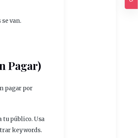
Ac
s
se van.
n Pagar)
in pagar por
a tu
público
. Usa
trar
keywords
.