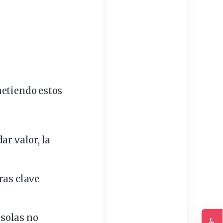
metiendo estos
dar valor, la
bras
clave
 solas no
♿