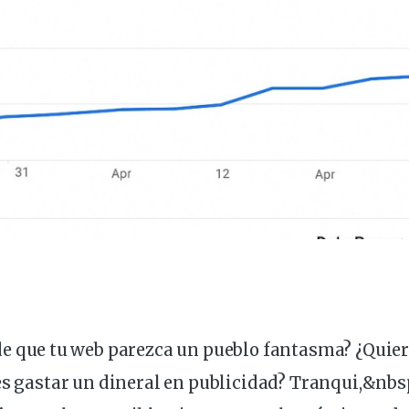
de que tu
web
parezca un pueblo fantasma? ¿Quie
es gastar un dineral en publicidad? Tranqui,&
nbs