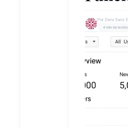
Por Deivi Sanz
3
4 min de lectur