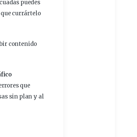
decuadas puedes
r que currártelo
bir contenido
fico
errores
que
sas sin plan y al