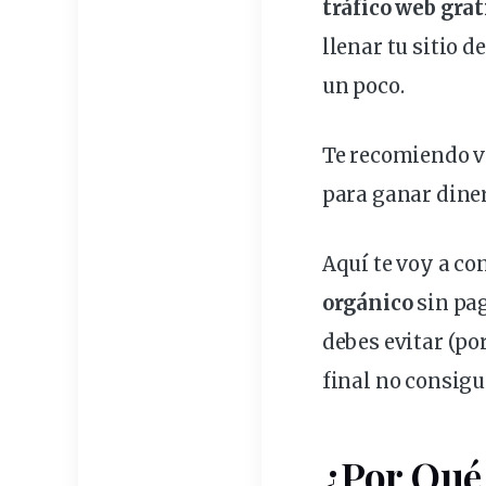
tráfico
web
grat
llenar tu sitio d
un poco.
Te recomiendo ve
para ganar dine
Aquí te voy a co
orgánico
sin
pa
debes evitar (por
final no consigu
¿Por Qué 