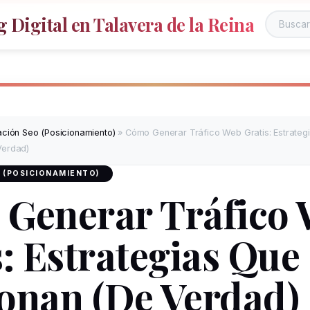
 Digital en Talavera de la Reina
ación Seo (Posicionamiento)
»
Cómo Generar Tráfico Web Gratis: Estrateg
Verdad)
 (POSICIONAMIENTO)
Generar Tráfico
s: Estrategias Que
onan (De Verdad)