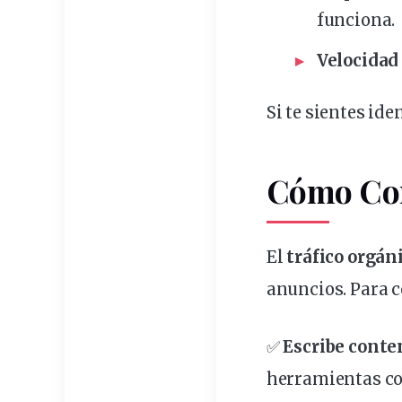
funciona.
Velocidad
Si te sientes ide
Cómo Con
El
tráfico orgán
anuncios. Para c
✅
Escribe conte
herramientas 