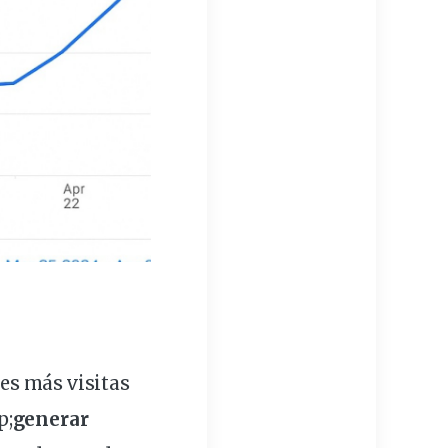
res más
visitas
p
;
generar