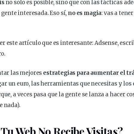
is
no solo es posible, sino que con las tácticas a
e
gente
interesada. Eso sí,
no es magia
: vas a tene
r este artículo que es interesante:
Adsense, escri
ro
.
ntar las mejores
estrategias
para aumentar el trá
gar
un euro, las
herramientas
que necesitas y los
que, a veces pasa que la gente se lanza a hacer co
e nada).
Tu Web No Recibe Visitas?