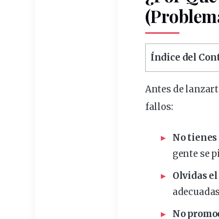
(Problem
Índice del Co
Antes de lanzart
fallos:
No tienes
gente se p
Olvidas el
adecuadas
No promo