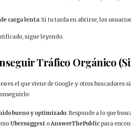
 de carga lenta
: Si tu
tarda
en abrirse, los
usuario
ntificado, sigue leyendo.
seguir Tráfico Orgánico (Si
ico
es el que
viene
de Google y otros buscadores s
onseguirlo:
nido bueno y optimizado
: Responde a lo que busc
como
Ubersuggest
o
AnswerThePublic
para encon