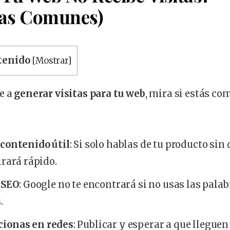
as Comunes)
ntenido
[
Mostrar
]
e a
generar visitas para tu web
, mira si estás co
 contenido útil
: Si solo hablas de tu producto sin 
irará rápido.
 SEO
: Google no te encontrará si no usas las pala
.
cionas en
redes
: Publicar y esperar a que lleguen