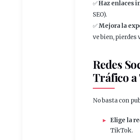
✅
Haz enlaces i
SEO).
✅
Mejora la exp
ve bien, pierdes 
Redes Soc
Tráfico a
No basta con
pub
Elige la r
TikTok.