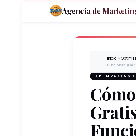
Agencia de Marketing
Inicio
»
Optimiz
Funcionan (De 
OPTIMIZACIÓN SEO
Cómo 
Grati
Funci