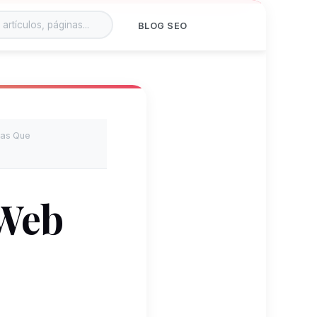
BLOG SEO
ias Que
 Web