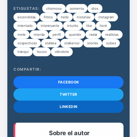
ETIQUETAS:
chismoso
comenta
dios
escondidas
filtros
hello
historias
instagram
intentarlo
interesante
intuirlo
like
lloré
mete
mierda
perfil
querido
radar
realistas
sospechoso
stalkea
stalkerssi
stories
subes
tranqui
trucos
viéndote
COMPARTIR:
FACEBOOK
TWITTER
LINKEDIN
Sobre el autor