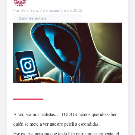
Por Deivi Sanz
7 de diciembre de 2025
2 min de lectura
A ver, seamos
realistas
… TODOS hemos
querido
saber
quién se
mete
a ver nuestro
perfil
a
escondidas
.
Ese ex, esa persona que te da
like
pero nunca
comenta
, el