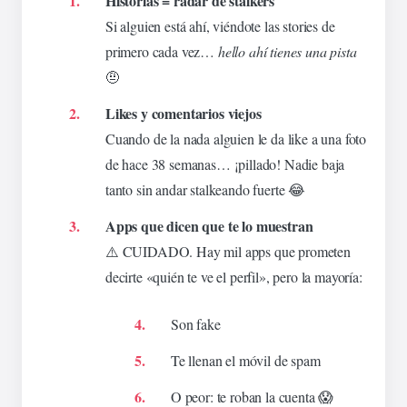
Historias =
radar
de stalkers
Si alguien está ahí,
viéndote
las
stories
de
primero cada vez…
hello
ahí tienes una pista
🤨
Likes y comentarios viejos
Cuando de la nada alguien le da like a una foto
de hace 38 semanas… ¡pillado! Nadie baja
tanto sin andar stalkeando fuerte 😂
Apps que dicen que te lo muestran
⚠️ CUIDADO. Hay mil apps que prometen
decirte «quién te ve el perfil», pero la mayoría:
Son fake
Te llenan el móvil de spam
O peor: te roban la cuenta 😱