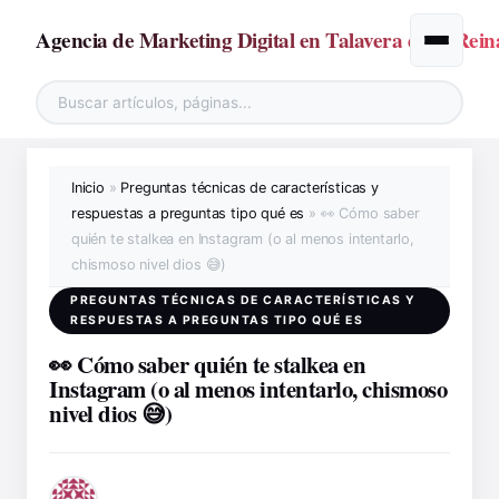
Agencia de Marketing Digital en Talavera de la Rein
Alternar
Inicio
»
Preguntas técnicas de características y
respuestas a preguntas tipo qué es
»
👀 Cómo saber
quién te stalkea en Instagram (o al menos intentarlo,
chismoso nivel dios 😅)
PREGUNTAS TÉCNICAS DE CARACTERÍSTICAS Y
RESPUESTAS A PREGUNTAS TIPO QUÉ ES
👀 Cómo saber quién te stalkea en
Instagram (o al menos intentarlo, chismoso
nivel dios 😅)