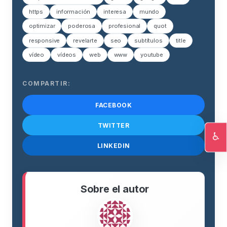
https
información
interesa
mundo
optimizar
poderosa
profesional
quot
responsive
revelarte
seo
subtítulos
title
vídeo
vídeos
web
www
youtube
COMPARTIR:
FACEBOOK
TWITTER
♿
LINKEDIN
Ac
Sobre el autor