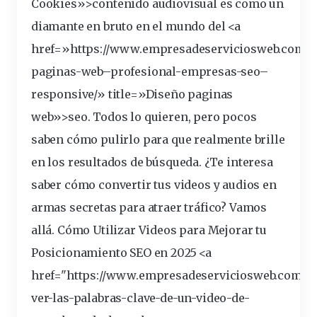
Cookies»>contenido audiovisual es como un
diamante
en
bruto
en el
mundo
del <a
href=»https://www.empresadeserviciosweb.com/d
paginas-
web
–
profesional
-empresas-
seo
–
responsive
/» title=»Diseño paginas
web»>seo. Todos lo quieren, pero pocos
saben cómo pulirlo para que realmente brille
en los resultados de
búsqueda
. ¿Te
interesa
saber cómo
convertir
tus videos y audios en
armas secretas para atraer tráfico? Vamos
allá.
Cómo Utilizar Videos para Mejorar tu
Posicionamiento SEO en 2025
<a
href="https://www.empresadeserviciosweb.com/p
ver-las-palabras-
clave
-de-un-video-de-