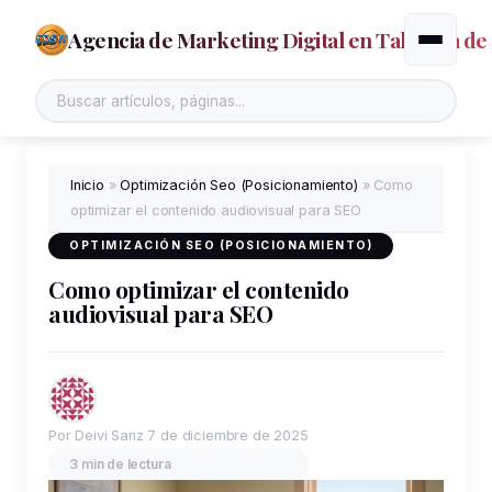
Agencia de Marketing Digital en Talavera de 
Alternar
Inicio
»
Optimización Seo (Posicionamiento)
»
Como
optimizar el contenido audiovisual para SEO
OPTIMIZACIÓN SEO (POSICIONAMIENTO)
Como optimizar el contenido
audiovisual para SEO
Por Deivi Sanz
7 de diciembre de 2025
3 min de lectura