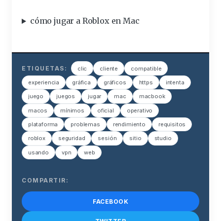
cómo jugar a Roblox en Mac
ETIQUETAS:
clic
cliente
compatible
experiencia
gráfica
gráficos
https
intenta
juego
juegos
jugar
mac
macbook
macos
mínimos
oficial
operativo
plataforma
problemas
rendimiento
requisitos
roblox
seguridad
sesión
sitio
studio
usando
vpn
web
COMPARTIR:
FACEBOOK