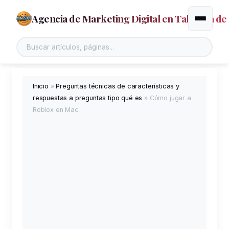
Agencia de Marketing Digital en Talavera de 
Alternar
Buscar en el sitio
Inicio
»
Preguntas técnicas de características y
respuestas a preguntas tipo qué es
»
Cómo jugar a
Roblox en Mac