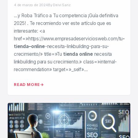
4 de marzo de 2024
By Deivi Sanz
…y Roba Tráfico a Tu competencia ¡Guía definitiva
2025! . Te recomiendo ver este artículo que es
interesante: <a
href=»https://www.empresadeserviciosweb.com/tu
-
tienda–online
-necesita-linkbuilding-para-su-
crecimiento/» title=»Tu
tienda online
necesita
linkbuilding para su crecimiento.» class=»internal-
recommendation» target=»_self»…
READ MORE