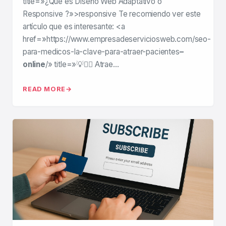
title=»¿Qué es Diseño Web Adaptativo o
Responsive ?»>responsive Te recomiendo ver este
artículo que es interesante: <a
href=»https://www.empresadeserviciosweb.com/seo-
para-medicos-la-clave-para-atraer-pacientes
–
online
/» title=»💡🧑‍⚕️ Atrae…
READ MORE