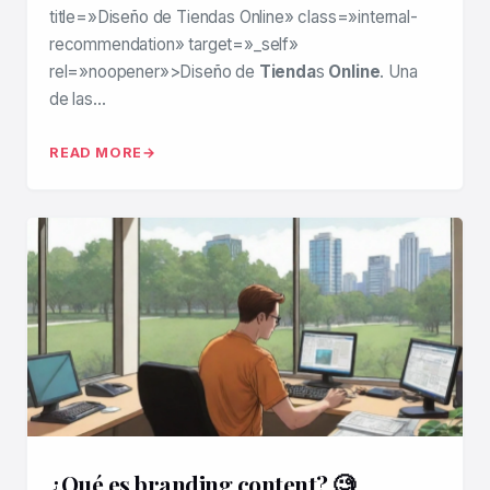
title=»Diseño de Tiendas Online» class=»internal-
recommendation» target=»_self»
rel=»noopener»>Diseño de
Tienda
s
Online
. Una
de las…
READ MORE
¿Qué es branding content? 🧐