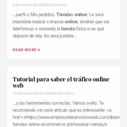
8 de octubre de 2018
By Deivi Sanz
…perfil o Mis pedidos.
Tienda
s
online
: Le será
imposible realizar compras
online
, tendrán que ser
telefónicas o visitando la
tienda
física si es que
dispone de ella. No será posible…
READ MORE
Tutorial para saber el tráfico online
web
30 de noviembre de 2025
By Deivi Sanz
…y las herramientas correctas. Vamos a ello. Te
recomiendo ver este artículo que es interesante: <a
href=»https://www.empresadeserviciosweb.com/diseno-
tiendas-online-ecommerce-profesional-ventas/»