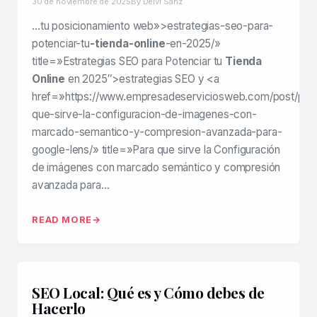
30 de noviembre de 2025
By Deivi Sanz
…tu posicionamiento web»>estrategias-seo-para-
potenciar-tu
-tienda-online
-en-2025/»
title=»Estrategias SEO para Potenciar tu
Tienda
Online
en 2025″>estrategias SEO y <a
href=»https://www.empresadeserviciosweb.com/post/par
que-sirve-la-configuracion-de-imagenes-con-
marcado-semantico-y-compresion-avanzada-para-
google-lens/» title=»Para que sirve la Configuración
de imágenes con marcado semántico y compresión
avanzada para…
READ MORE
SEO Local: Qué es y Cómo debes de
Hacerlo