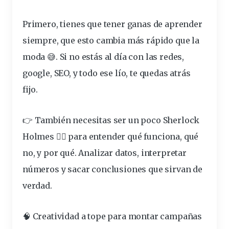
Primero, tienes que tener
ganas
de aprender
siempre, que esto cambia más
rápido
que la
moda
😅. Si no estás al
día
con las
redes
,
google
, SEO, y todo ese
lío
, te quedas atrás
fijo.
👉 También necesitas ser un poco Sherlock
Holmes 🕵️‍♂️ para entender qué funciona, qué
no, y por qué. Analizar datos, interpretar
números y sacar conclusiones que sirvan de
verdad.
🧠 Creatividad a tope para montar campañas