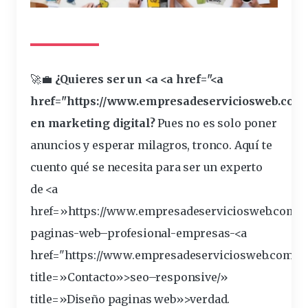
🚀💼
¿Quieres ser un <a <a href="<a
href="https://
www
.empresadeserviciosweb.com/
en
marketing
digital
?
Pues no es solo poner
anuncios y esperar
milagros
,
tronco
. Aquí te
cuento qué se necesita para ser un
experto
de <a
href=»https://www.empresadeserviciosweb.
com
/
paginas-
web
–
profesional
-empresas-<a
href="https://www.empresadeserviciosweb.com/co
title
=»Contacto»>
seo
–
responsive
/»
title=»Diseño paginas web»>verdad.