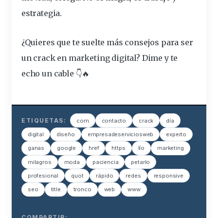
estrategia.
¿Quieres que te suelte más consejos para ser
un crack en marketing digital? Dime y te
echo un cable 👇🔥
ETIQUETAS:
com
contacto
crack
día
digital
diseño
empresadeserviciosweb
experto
ganas
google
href
https
lío
marketing
milagros
moda
paciencia
petarlo
profesional
quot
rápido
redes
responsive
seo
title
tronco
web
www
COMPARTIR: