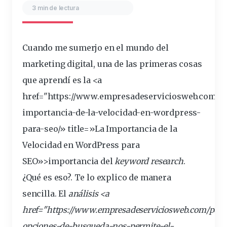
3 min de lectura
Cuando me
sumerjo
en el
mundo
del
marketing
digital
, una de las
primeras
cosas
que aprendí es la <a
href="https://www.empresadeserviciosweb.com/la
importancia
-de-la-velocidad-en-wordpress-
para-
seo
/» title=»La Importancia de la
Velocidad en WordPress para
SEO»>importancia del
keyword
research
.
¿Qué es eso?. Te lo
explico
de manera
sencilla. El
análisis <a
href="https://www.empresadeserviciosweb.com/post
opciones-de-busqueda-nos-permite-el-