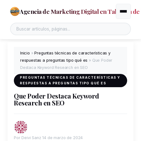
Agencia de Marketing Digital en Talavera de 
Alternar
Inicio
»
Preguntas técnicas de características y
respuestas a preguntas tipo qué es
»
Que Poder
Destaca Keyword Research en SEO
PREGUNTAS TÉCNICAS DE CARACTERÍSTICAS Y
RESPUESTAS A PREGUNTAS TIPO QUÉ ES
Que Poder Destaca Keyword
Research en SEO
Por Deivi Sanz
14 de marzo de 2024