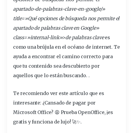
apartado-de-palabras-
clave
-en-
google
/»
title=»Qué opciones de
búsqueda
nos permite el
apartado de palabras clave en Google»
class=»internal-link»>de palabras clave
es
como una
brújula
en el
océano
de
internet
. Te
ayuda a encontrar el camino correcto para
que tu contenido sea descubierto por
aquellos que lo están buscando. .
Te recomiendo ver este artículo que es
interesante:
¿Cansado de pagar por
Microsoft Office? 😩 Prueba OpenOffice, ¡es
gratis y funciona de lujo! 🚀✨
.