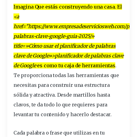
Imagina
Que es
tás construyendo una
casa
. El
<a
href="https://www.empresadeserviciosweb.com/
plan
palabras-clave-google-guia-2025/»
title=»Cómo usar el planificador de palabras
clave de Google»>planificador de palabras clave
de Google
es como tu caja de
herramientas
.
Te proporciona todas las herramientas que
necesitas para
construir
una
estructura
sólida y atractiva. Desde martillos hasta
clavos, te da todo lo que requieres para
levantar tu contenido y hacerlo destacar.
Cada
palabra
o frase que utilizas en tu