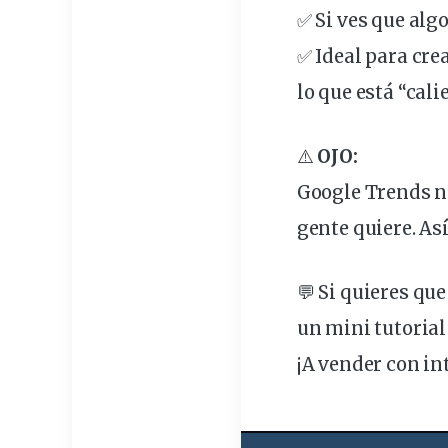
✅ Si ves que alg
✅ Ideal para cre
lo que está “cali
⚠️
OJO:
Google Trends no
gente quiere. As
💬 Si quieres qu
un mini tutorial
¡A vender con int