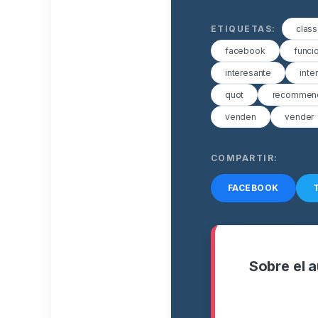
ETIQUETAS:
class
facebook
funci
interesante
inte
quot
recommend
venden
vender
COMPARTIR:
FACEBOOK
Sobre el a