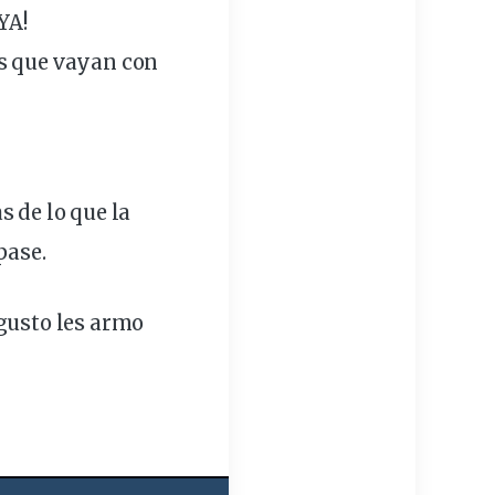
YA!
es que vayan con
s de lo que la
pase.
 gusto les armo