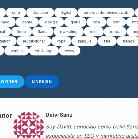
com
descubrí
digital
empresadeserviciosweb
onado
gente
google
gratis
hola
href
htt
rnal
línea
llama
marketing
mira
moda
ne
ation
revolucionar
ropa
tianguis
title
trends
ventas
whatsapp
www
TWITTER
LINKEDIN
utor
Deivi Sanz
Soy David, conocido como Deivi Sanz
especialista en SEO y marketing digit