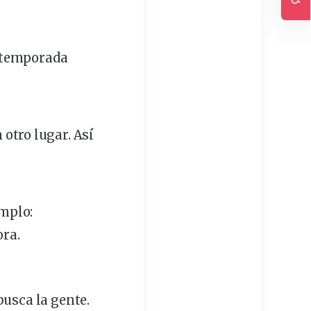
Ac
e temporada
 otro lugar. Así
emplo:
ora.
busca la gente.