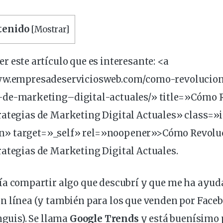
ntenido
[
Mostrar
]
er este artículo que es
interesante
: <a
www.empresadeserviciosweb.com/como-
revolucio
-de-
marketing
–
digital
-actuales/» title=»Cómo 
rategias de Marketing Digital Actuales» class=»
» target=»_self» rel=»noopener»>Cómo Revoluc
ategias de Marketing Digital Actuales.
ía
compartir algo que descubrí y que me ha ayu
en
línea
(y también para los que
venden
por Face
nguis
). Se
llama
Google Trends
y está buenísimo 