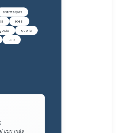
estrategias
ps
ideal
gocio
quería
uso
,
al con más