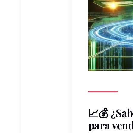
📈💰
¿Sab
para
ven