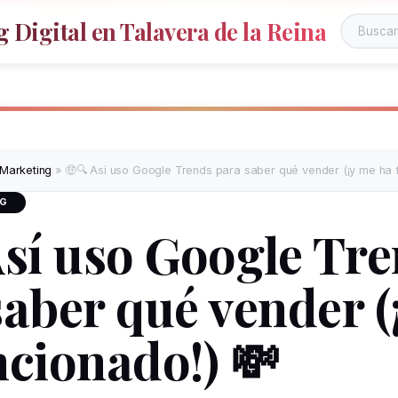
 Digital en Talavera de la Reina
 Marketing
»
🤑🔍 Así uso Google Trends para saber qué vender (¡y me ha 
NG
Así uso Google Tr
saber qué vender (
ncionado!) 💸