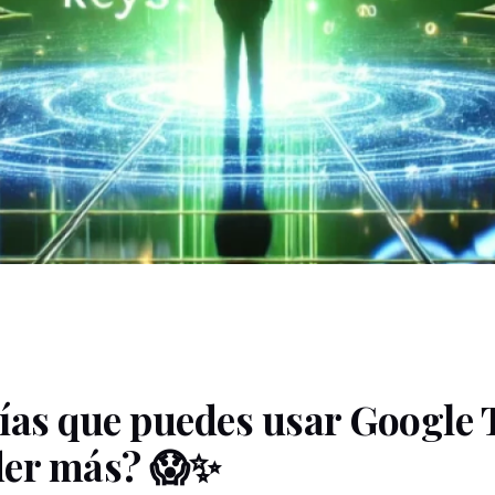
ías que puedes usar Google
der
más?
😱✨