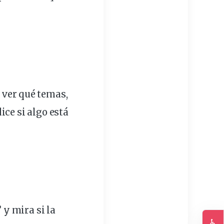
 ver qué temas,
ice si algo está
” y
mira
si la
♿