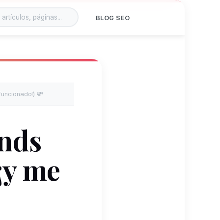
BLOG SEO
funcionado!) 💸
ends
¡y me