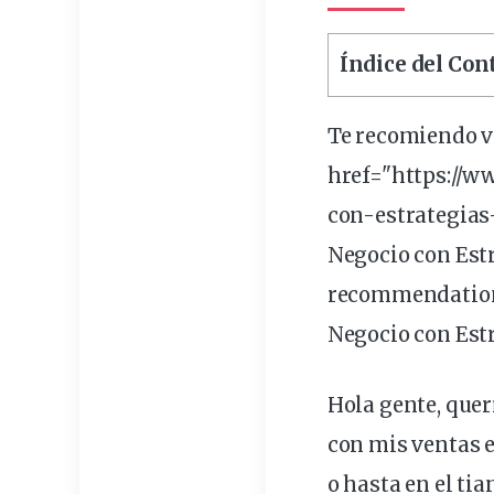
Índice del Co
Te recomiendo v
href="https://
con-
estrategias
Negocio con Est
recommendation
Negocio con Estr
Hola
gente
,
quer
con mis
ventas
o hasta en el
tia