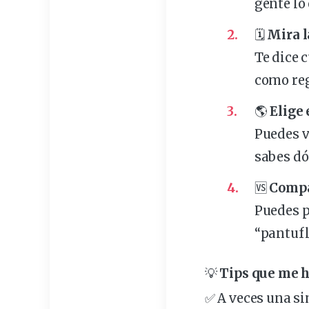
gente lo
🗓️
Mira l
Te dice 
como rega
🌎
Elige 
Puedes v
sabes dó
🆚
Compa
Puedes p
“pantufl
💡
Tips que me h
✅ A veces una si