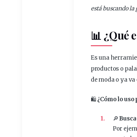
está buscando la 
📊
¿Qué e
Es una herramie
productos o pala
de
moda
o ya va 
🛍️
¿Cómo lo
uso
p
🔎
Busca
Por ejem