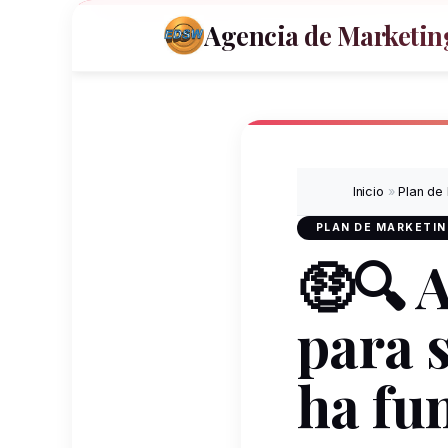
Agencia de Marketing
Inicio
»
Plan de
PLAN DE MARKETI
🤑🔍 
para 
ha fu