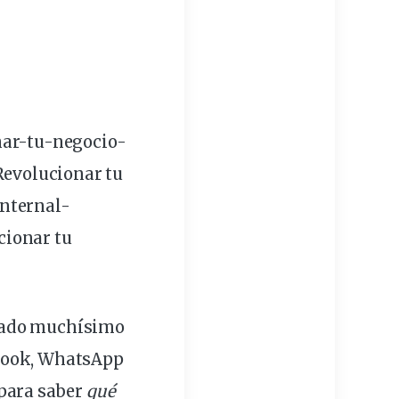
nar
-tu-
negocio
-
Revolucionar tu
internal-
ionar tu
dado muchísimo
book, WhatsApp
para saber
qué