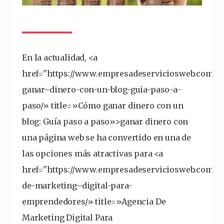
En la actualidad, <a
href="https://www.empresadeserviciosweb.com/p
ganar
–
dinero
-con-un-
blog
-guia-paso-a-
paso/» title=»Cómo ganar dinero con un
blog: Guía paso a paso»>ganar dinero con
una
página
web
se ha convertido en una de
las
opciones
más atractivas para <a
href="https://www.empresadeserviciosweb.com/ag
de-
marketing
–
digital
-para-
emprendedores/» title=»Agencia De
Marketing Digital Para