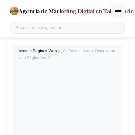
Agencia de Marketing Digital en Talavera de 
Alternar
Inicio
»
Paginas Web
»
¿Es Posible Ganar Dinero con
una Página Web?