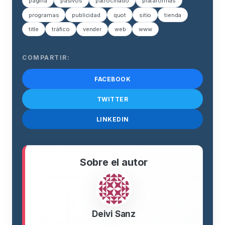
página
pasivos
patrocinado
plataformas
programas
publicidad
quot
sitio
tienda
title
tráfico
vender
web
www
COMPARTIR:
FACEBOOK
TWITTER
LINKEDIN
Sobre el autor
Deivi Sanz