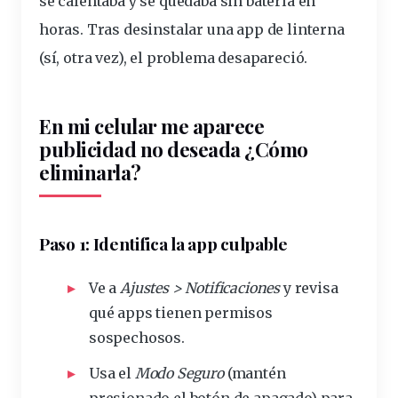
se calentaba y se quedaba sin
batería
en
horas. Tras desinstalar una app de linterna
(sí, otra vez), el
problema
desapareció.
En mi celular me aparece
publicidad no deseada ¿Cómo
eliminarla?
Paso 1: Identifica la app culpable
Ve a
Ajustes > Notificaciones
y revisa
qué apps tienen
permisos
sospechosos.
Usa el
Modo Seguro
(mantén
presionado el botón de apagado) para