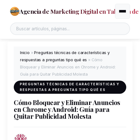
Agencia de Marketing Digital en Talavera de 
Alternar
Inicio
»
Preguntas técnicas de características y
respuestas a preguntas tipo qué es
»
Cómo
Bloquear y Eliminar Anuncios en Chrome y Android:
Guía para Quitar Publicidad Molesta
PREGUNTAS TÉCNICAS DE CARACTERÍSTICAS Y
RESPUESTAS A PREGUNTAS TIPO QUÉ ES
Cómo Bloquear y Eliminar Anuncios
en Chrome y Android: Guía para
Quitar Publicidad Molesta