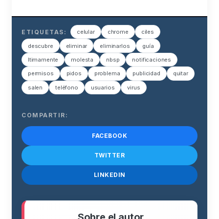
ETIQUETAS:
celular
chrome
ciles
descubre
eliminar
eliminarlos
guía
ltimamente
molesta
nbsp
notificaciones
permisos
pidos
problema
publicidad
quitar
salen
teléfono
usuarios
virus
COMPARTIR:
FACEBOOK
TWITTER
LINKEDIN
Sobre el autor