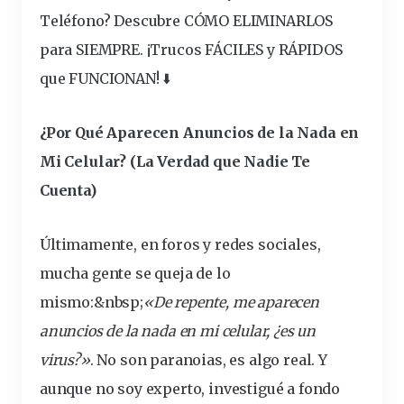
Teléfono? Descubre CÓMO ELIMINARLOS
para SIEMPRE. ¡Trucos FÁCILES y RÁPIDOS
que FUNCIONAN! ⬇️
¿Por Qué Aparecen Anuncios de la Nada en
Mi Celular? (La Verdad que Nadie Te
Cuenta)
Ú
ltimamente
, en foros y redes sociales,
mucha gente se queja de lo
mismo:&
nbsp
;
«De repente, me aparecen
anuncios de la nada en mi
celular
, ¿es un
virus
?»
. No son paranoias, es algo real. Y
aunque no soy experto, investigué a fondo