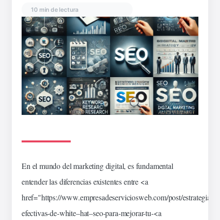
10 min de lectura
En el mundo del marketing digital, es fundamental
entender las
diferencias
existentes entre <a
href="https://www.empresadeserviciosweb.com/post/estrategias-
efectivas-de-
white
–
hat
–
seo
-para-mejorar-tu-<a