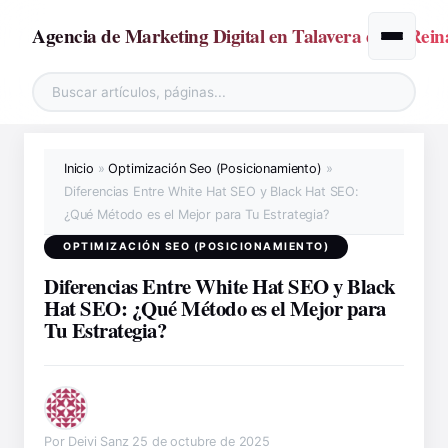
Agencia de Marketing Digital en Talavera de la Rein
Alternar
Inicio
»
Optimización Seo (Posicionamiento)
»
Diferencias Entre White Hat SEO y Black Hat SEO:
¿Qué Método es el Mejor para Tu Estrategia?
OPTIMIZACIÓN SEO (POSICIONAMIENTO)
Diferencias Entre White Hat SEO y Black
Hat SEO: ¿Qué Método es el Mejor para
Tu Estrategia?
Por Deivi Sanz
25 de octubre de 2025