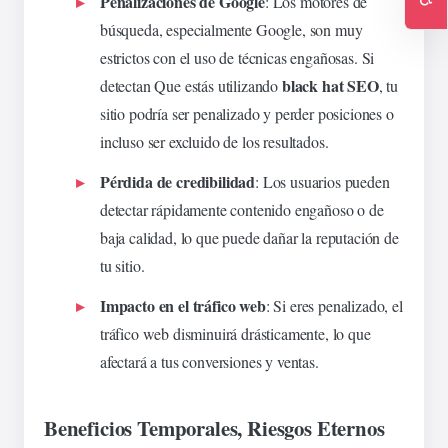
Penalizaciones de Google
: Los motores de
Ac
búsqueda, especialmente Google, son muy
estrictos con el uso de técnicas engañosas. Si
black hat SEO
detectan
Que es
tás utilizando
, tu
sitio podría ser penalizado y perder posiciones o
incluso ser excluido de los resultados.
Pérdida de credibilidad
: Los usuarios pueden
detectar rápidamente contenido engañoso o de
baja calidad, lo que puede dañar la reputación de
tu sitio.
Impacto en el tráfico web
: Si eres penalizado, el
tráfico web disminuirá drásticamente, lo que
afectará a tus conversiones y ventas.
Beneficios Temporales, Riesgos Eternos