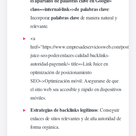
el apartado de palabras clave en Google»
class=»internal-link»>de palabras clave
:
palabras clave
Incorporar
de manera natural y
relevante.
<a
href="https://www.empresadeserviciosweb.com/post/lin
juice-seo-poder-
enlaces
-calidad-backlinks-
autoridad-pagerank/» title=»Link Juice en
optimización
de posicionamiento
SEO»>Optimización móvil: Asegurarse de que
el sitio web sea accesible y rápido en dispositivos
móviles.
Estrategias de backlinks legítimos
: Conseguir
enlaces de sitios
relevantes
y de alta autoridad de
forma orgánica.