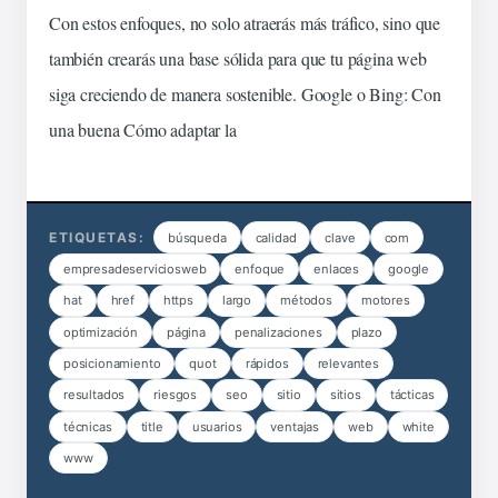
Con estos enfoques, no solo atraerás más tráfico, sino que
también crearás una base sólida para que tu página web
siga creciendo de manera sostenible.
Google o Bing:
Con
una buena
Cómo adaptar la
ETIQUETAS:
búsqueda
calidad
clave
com
empresadeserviciosweb
enfoque
enlaces
google
hat
href
https
largo
métodos
motores
optimización
página
penalizaciones
plazo
posicionamiento
quot
rápidos
relevantes
resultados
riesgos
seo
sitio
sitios
tácticas
técnicas
title
usuarios
ventajas
web
white
www