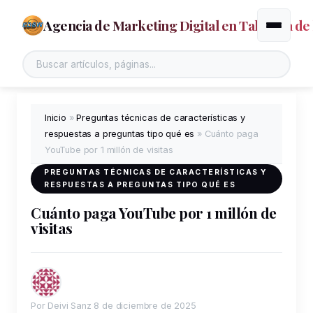
Agencia de Marketing Digital en Talavera de 
Alternar
Inicio
»
Preguntas técnicas de características y
respuestas a preguntas tipo qué es
»
Cuánto paga
YouTube por 1 millón de visitas
PREGUNTAS TÉCNICAS DE CARACTERÍSTICAS Y
RESPUESTAS A PREGUNTAS TIPO QUÉ ES
Cuánto paga YouTube por 1 millón de
visitas
Por Deivi Sanz
8 de diciembre de 2025