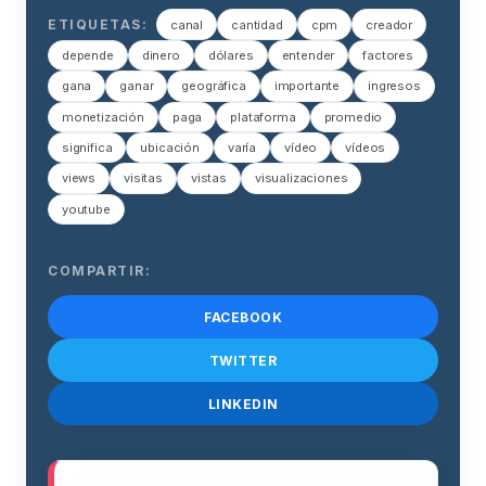
ETIQUETAS:
canal
cantidad
cpm
creador
depende
dinero
dólares
entender
factores
gana
ganar
geográfica
importante
ingresos
monetización
paga
plataforma
promedio
significa
ubicación
varía
vídeo
vídeos
views
visitas
vistas
visualizaciones
youtube
COMPARTIR:
FACEBOOK
TWITTER
LINKEDIN