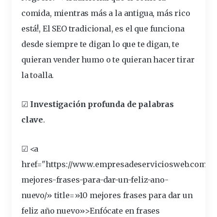
comida, mientras más a la antigua, más rico
está!,
El SEO tradicional, es el que funciona
desde siempre te
digan
lo que te digan, te
quieran
vender humo o te quieran hacer tirar
la toalla.
☑
Investigación profunda de palabras
clave
.
☑ <a
href="https://www.empresadeserviciosweb.com/po
mejores-
frases
-para-dar-un-feliz-ano-
nuevo/» title=»10 mejores frases para dar un
feliz año nuevo»>Enfócate en frases