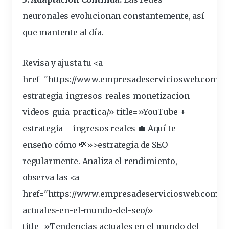
neuronales evolucionan constantemente, así
que
mantente
al día.
Revisa y ajusta tu <a
href="https://www.empresadeserviciosweb.com/y
estrategia
-ingresos-reales-monetizacion-
videos-guia-practica/» title=»YouTube +
estrategia = ingresos reales 💼 Aquí te
enseño cómo 💸»>estrategia de SEO
regularmente. Analiza el rendimiento,
observa las <a
href="https://www.empresadeserviciosweb.com/
t
actuales-en-el-mundo-del-seo/»
title=»Tendencias actuales en el mundo del