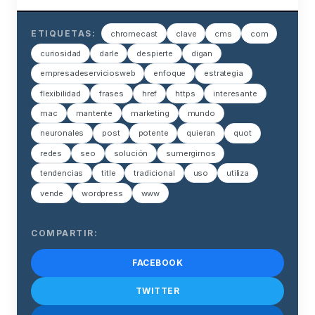
ETIQUETAS:
chromecast
clave
cms
com
curiosidad
darle
despierte
digan
empresadeserviciosweb
enfoque
estrategia
flexibilidad
frases
href
https
interesante
mac
mantente
marketing
mundo
neuronales
post
potente
quieran
quot
redes
seo
solución
sumergirnos
tendencias
title
tradicional
uso
utiliza
vende
wordpress
www
COMPARTIR:
FACEBOOK
TWITTER