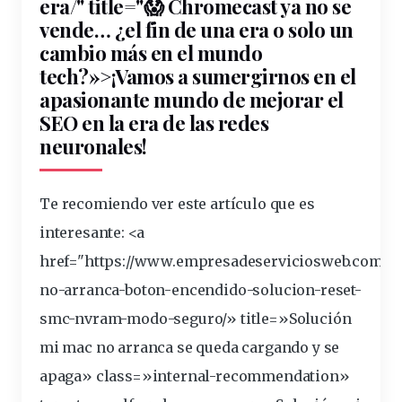
era/" title="😱 Chromecast ya no se
vende… ¿el fin de una era o solo un
cambio más en el
mundo
tech?»>¡Vamos a
sumergirnos
en el
apasionante mundo de mejorar el
SEO en la era de las
redes
neuronales
!
Te recomiendo ver este artículo que es
interesante
: <a
href="https://www.empresadeserviciosweb.com/
m
no-arranca-boton-encendido-solucion-reset-
smc-nvram-modo-seguro/» title=»Solución
mi mac no arranca se queda cargando y se
apaga» class=»internal-recommendation»