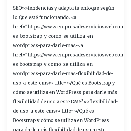
SEO»>tendencias y adapta tu enfoque según
lo
Que es
té funcionando. <a
href="https://www.empresadeserviciosweb.com/po
es-
bootstrap
-y-como-se-
utiliza
-en-
wordpress
-para-
darle
-mas-<a
href="https://www.empresadeserviciosweb.com/q
es-bootstrap-y-como-se-utiliza-en-
wordpress-para-darle-mas-
flexibilidad
-de-
uso
-a-este-
cms
/» title=»¿Qué es Bootstrap y
cómo se utiliza en WordPress para darle más
flexibilidad de uso a este CMS?»>flexibilidad-
de-uso-a-este-cms/» title=»¿Qué es
Bootstrap y cómo se utiliza en WordPress
para darle más flexibilidad de uso a este