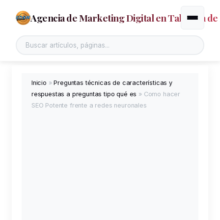
Agencia de Marketing Digital en Talavera de 
Alternar
Inicio
»
Preguntas técnicas de características y
respuestas a preguntas tipo qué es
»
Como hacer
SEO Potente frente a redes neuronales