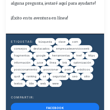
alguna pregunta, ¡estaré aquí para ayudarte!
¡Éxito en tu aventura en línea!
ETIQUETAS:
búsqueda
clave
com
consejos
destacados
empresadeserviciosweb
fragmentos
google
herramientas
href
https
información
juice
línea
link
optimización
posicionamiento
posicionar
post
prácticos
quot
ranking
sé
seguridad
seo
sitio
textos
title
web
www
COMPARTIR:
FACEBOOK