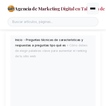
Agencia de Marketing Digital en Talavera de 
Alternar
Inicio
»
Preguntas técnicas de características y
respuestas a preguntas tipo qué es
»
Cómo debes
de elegir palabras clave para aumentar el ranking
de tu sitio web