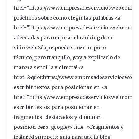
href="https://
www
.empresadeserviciosweb.com/se
prácticos
sobre cómo elegir las palabras <a
href="https://www.empresadeserviciosweb.
com
/s
adecuadas para mejorar el
ranking
de su
sitio
web
. Sé que puede sonar un poco
técnico, pero tranquilo, ¡voy a explicarlo de
manera sencilla y directa! <a
href=&
quot
;https://www.empresadeserviciosweb.
escribir-textos-para-posicionar-en-<a
href="https://www.empresadeserviciosweb.com/c
escribir-textos-para-posicionar-en-
fragmentos
–
destacados
-y-dominar-
posicion-cero-
google
/»
title
=»Fragmentos y
featured snippets: guía para que tu
blog