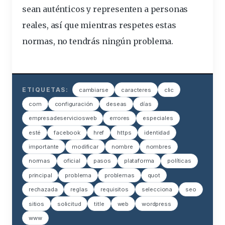
sean auténticos y representen a personas
reales, así que mientras respetes estas
normas, no tendrás ningún problema.
ETIQUETAS:
cambiarse
caracteres
clic
com
configuración
deseas
días
empresadeserviciosweb
errores
especiales
esté
facebook
href
https
identidad
importante
modificar
nombre
nombres
normas
oficial
pasos
plataforma
políticas
principal
problema
problemas
quot
rechazada
reglas
requisitos
selecciona
seo
sitios
solicitud
title
web
wordpress
www