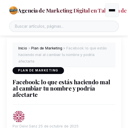
Agencia de Marketing Digital en Talavera de 
Alternar
Inicio
»
Plan de Marketing
»
Facebook: lo que estás
haciendo mal al cambiar tu nombre y podría
afectarte
PLAN DE MARKETING
Facebook: lo que estás haciendo mal
al cambiar tu nombre y podría
afectarte
Por Deivi Sanz
25 de octubre de 2025