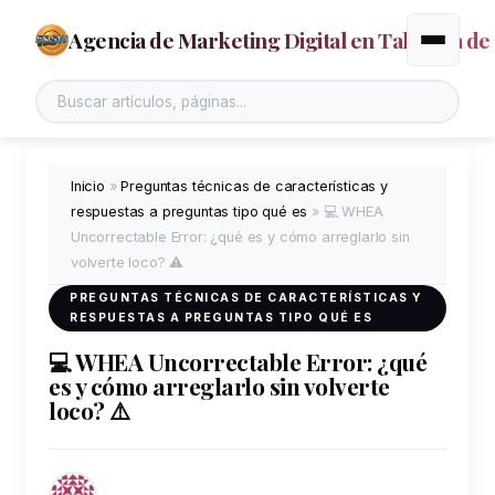
Agencia de Marketing Digital en Talavera de 
Alternar
Inicio
»
Preguntas técnicas de características y
respuestas a preguntas tipo qué es
»
💻 WHEA
Uncorrectable Error: ¿qué es y cómo arreglarlo sin
volverte loco? ⚠️
PREGUNTAS TÉCNICAS DE CARACTERÍSTICAS Y
RESPUESTAS A PREGUNTAS TIPO QUÉ ES
💻 WHEA Uncorrectable Error: ¿qué
es y cómo arreglarlo sin volverte
loco? ⚠️