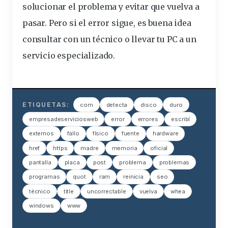
solucionar el problema y evitar que vuelva a
pasar. Pero si el error sigue, es buena idea
consultar con un técnico o llevar tu PC a un
servicio especializado.
ETIQUETAS:
com
detecta
disco
duro
empresadeserviciosweb
error
errores
escribí
externos
fallo
físico
fuente
hardware
href
https
madre
memoria
oficial
pantalla
placa
post
problema
problemas
programas
quot
ram
reinicia
seo
técnico
title
uncorrectable
vuelva
whea
windows
www