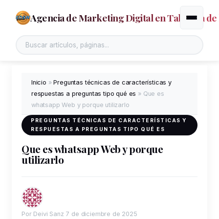
Agencia de Marketing Digital en Talavera de 
Alternar
Inicio
»
Preguntas técnicas de características y
respuestas a preguntas tipo qué es
»
Que es
whatsapp Web y porque utilizarlo
PREGUNTAS TÉCNICAS DE CARACTERÍSTICAS Y
RESPUESTAS A PREGUNTAS TIPO QUÉ ES
Que es whatsapp Web y porque
utilizarlo
Por Deivi Sanz
7 de diciembre de 2025