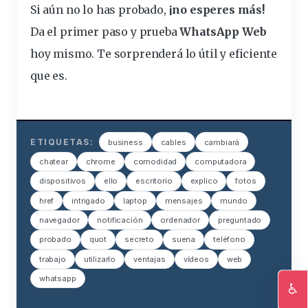
Si aún no lo has probado,
¡no esperes más!
Da el primer paso y prueba
WhatsApp Web
hoy mismo. Te sorprenderá lo útil y eficiente
que es.
ETIQUETAS:
business
cables
cambiará
chatear
chrome
comodidad
computadora
dispositivos
ello
escritorio
explico
fotos
href
intrigado
laptop
mensajes
mundo
navegador
notificación
ordenador
preguntado
probado
quot
secreto
suena
teléfono
trabajo
utilizarlo
ventajas
vídeos
web
whatsapp
♿