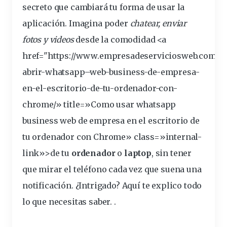
secreto
que cambiará tu forma de usar la
aplicación. Imagina poder
chatear
, enviar
fotos
y videos
desde la
comodidad
<a
href="https://www.empresadeserviciosweb.com/p
abrir-
whatsapp
–
web
-business-de-empresa-
en-el-
escritorio
-de-tu-
ordenador
-con-
chrome/» title=»Como usar whatsapp
business web de empresa en el escritorio de
tu ordenador con Chrome» class=»internal-
link»>de tu
ordenador
o
laptop
, sin tener
que mirar el
teléfono
cada vez que
suena
una
notificación
. ¿Intrigado? Aquí te
explico
todo
lo que necesitas saber. .