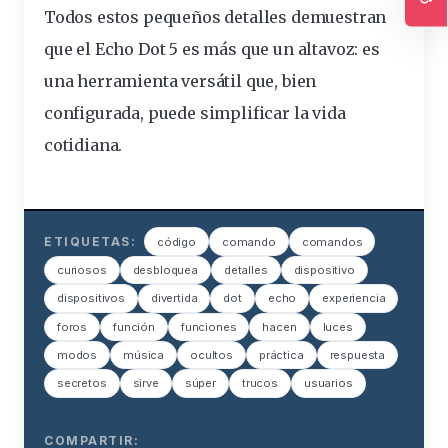
Todos estos pequeños detalles demuestran
Ac
que el Echo Dot 5 es más que un altavoz: es
una herramienta versátil que, bien
configurada, puede simplificar la vida
cotidiana.
ETIQUETAS:
código
comando
comandos
curiosos
desbloquea
detalles
dispositivo
dispositivos
divertida
dot
echo
experiencia
foros
función
funciones
hacen
luces
modos
música
ocultos
práctica
respuesta
secretos
sirve
súper
trucos
usuarios
COMPARTIR: