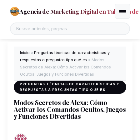
Agencia de Marketing Digital en Talavera de 
Alternar
Inicio
»
Preguntas técnicas de características y
respuestas a preguntas tipo qué es
»
Modos
Secretos de Alexa: Cómo Activar los Comandos
Ocultos, Juegos y Funciones Divertidas
PREGUNTAS TÉCNICAS DE CARACTERÍSTICAS Y
RESPUESTAS A PREGUNTAS TIPO QUÉ ES
Modos Secretos de Alexa: Cómo
Activar los Comandos Ocultos, Juegos
y Funciones Divertidas