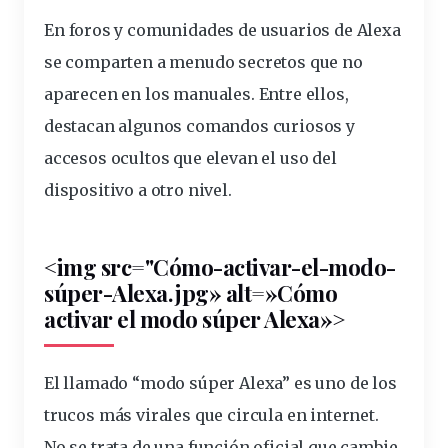
En
foros
y comunidades de
usuarios
de Alexa
se comparten a menudo
secretos
que no
aparecen en los manuales. Entre ellos,
destacan algunos
comandos
curiosos
y
accesos
ocultos
que elevan el uso del
dispositivo
a otro nivel.
<img src="Cómo-activar-el-modo-
súper
-Alexa.jpg» alt=»Cómo
activar el modo súper Alexa»>
El llamado “modo súper Alexa” es uno de los
trucos
más virales que circula en internet.
No se trata de una
función
oficial que cambie