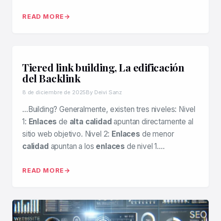
READ MORE
Tiered link building, La edificación
del Backlink
8 de diciembre de 2025
By Deivi Sanz
…Building? Generalmente, existen tres niveles: Nivel
1:
Enlaces
de
alta calidad
apuntan directamente al
sitio web objetivo. Nivel 2:
Enlaces
de menor
calidad
apuntan a los
enlaces
de nivel 1….
READ MORE