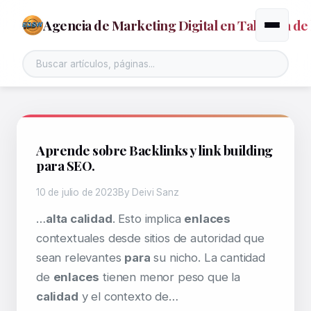
Agencia de Marketing Digital en Talavera de 
Alternar
Aprende sobre Backlinks y link building
para SEO.
10 de julio de 2023
By Deivi Sanz
…
alta calidad
. Esto implica
enlaces
contextuales desde sitios de autoridad que
sean relevantes
para
su nicho. La cantidad
de
enlaces
tienen menor peso que la
calidad
y el contexto de…