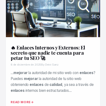
🔥 Enlaces Internos y Externos: El
secreto que nadie te cuenta para
petar tu SEO 🚀
8 de diciembre de 2025
By Deivi Sanz
…
mejorar
la autoridad de mi sitio web con
enlaces
?
Puedes
mejorar
la autoridad de tu sitio web
obteniendo
enlaces
de
calidad
, ya sea a través de
enlaces
internos bien estructurados…
READ MORE