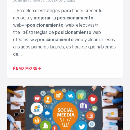
30 de noviembre de 2025
By Deivi Sanz
…Barcelona: estrategias
para
hacer crecer tu
negocio y
mejorar
tu
posicionamiento
web»>
posicionamiento
-web-efectivas/»
title=»Estrategias de
posicionamiento
web
efectivas»>
posicionamiento
web y alcanzar esos
ansiados primeros lugares, es hora de que hablemos
de…
READ MORE