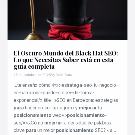
El Oscuro Mundo del Black Hat SEO:
Lo que Necesitas Saber está en esta
guía completa
25 de octubre de 2025
By Deivi Sanz
…te enseño cómo 💸»>estrategia-seo-tu-negocio-
en-barcelona-puede-crecer-de-forma-
exponencial/» title=»SEO en Barcelona: estrategias
para
hacer crecer tu negocio y
mejorar
tu
posicionamiento
web»>
posicionamiento
-
seo/»>¿Cómo
mejorar
la densidad de palabras
clave
para
un mejor
posicionamiento
SEO? <a…