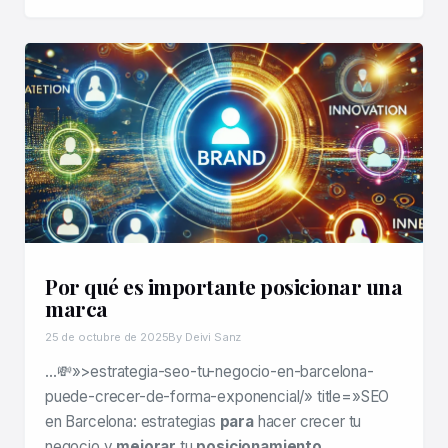
Por qué es importante posicionar una
marca
25 de octubre de 2025
By Deivi Sanz
…💸»>estrategia-seo-tu-negocio-en-barcelona-
puede-crecer-de-forma-exponencial/» title=»SEO
en Barcelona: estrategias
para
hacer crecer tu
negocio y
mejorar
tu
posicionamiento