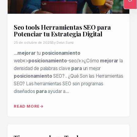
Ac
Seo tools Herramientas SEO para
Potenciar tu Estrategia Digital
25 de octubre de 2025
By Deivi Sanz
…
mejorar
tu
posicionamiento
web«>
posicionamiento
-seo/»>¿Cómo
mejorar
la
densidad de palabras clave
para
un mejor
posicionamiento
SEO? . ¿Qué Son las Herramientas
SEO? Las herramientas SEO son programas
diseñados
para
ayudar a…
READ MORE