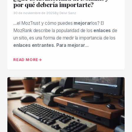
por qué debería importarte?
30 de noviembre de 2025
By Deivi Sanz
…el MozTrust y cómo puedes
mejorar
los? El
MozRank describe la popularidad de los
enlaces
de
un sitio, es una forma de medir la importancia de los
enlaces entrantes
.
Para mejorar
…
READ MORE