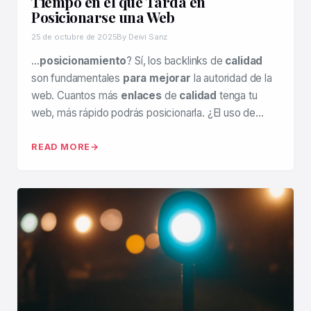
Tiempo en el que Tarda en
Posicionarse una Web
25 de octubre de 2025
By Deivi Sanz
…
posicionamiento
? Sí, los backlinks de
calidad
son fundamentales
para mejorar
la autoridad de la
web. Cuantos más
enlaces
de
calidad
tenga tu
web, más rápido podrás posicionarla. ¿El uso de…
READ MORE