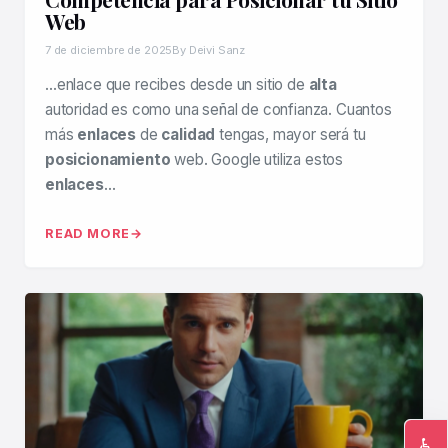
Web
7 de diciembre de 2025
By Deivi Sanz
…enlace que recibes desde un sitio de
alta
autoridad es como una señal de confianza. Cuantos
más
enlaces
de
calidad
tengas, mayor será tu
posicionamiento
web. Google utiliza estos
enlaces
…
READ MORE
♿