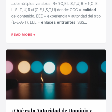
…de múltiples variables: R=f(C,E,L,S,T,U)R = f(C, E,
L, S, T, U)R=f(C,E,L,S,T,U) donde: CCC =
calidad
del contenido, EEE = experiencia y autoridad del sitio
(E-E-A-T), LLL =
enlaces entrantes
, SSS…
READ MORE
¿Qué es la Autoridad de Dominio y